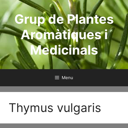
Skip
to
Grup de Plantes
content
Aromàtiques i
Medicinals
Menu
Thymus vulgaris