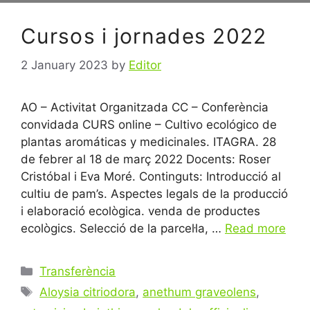
Cursos i jornades 2022
2 January 2023
by
Editor
AO – Activitat Organitzada CC – Conferència
convidada CURS online – Cultivo ecológico de
plantas aromáticas y medicinales. ITAGRA. 28
de febrer al 18 de març 2022 Docents: Roser
Cristóbal i Eva Moré. Continguts: Introducció al
cultiu de pam’s. Aspectes legals de la producció
i elaboració ecològica. venda de productes
ecològics. Selecció de la parcel·la, …
Read more
Categories
Transferència
Tags
Aloysia citriodora
,
anethum graveolens
,