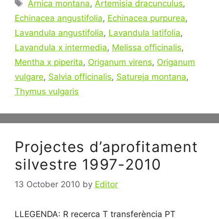
Tags
Arnica montana
,
Artemisia dracunculus
,
Echinacea angustifolia
,
Echinacea purpurea
,
Lavandula angustifolia
,
Lavandula latifolia
,
Lavandula x intermedia
,
Melissa officinalis
,
Mentha x piperita
,
Origanum virens
,
Origanum
vulgare
,
Salvia officinalis
,
Satureja montana
,
Thymus vulgaris
Projectes d’aprofitament
silvestre 1997-2010
13 October 2010
by
Editor
LLEGENDA: R recerca T transferència PT