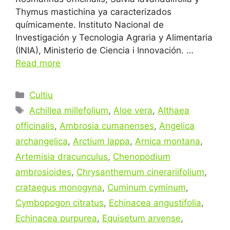
Thymus mastichina ya caracterizados
químicamente. Instituto Nacional de
Investigación y Tecnologia Agraria y Alimentaria
(INIA), Ministerio de Ciencia i Innovación. …
Read more
Categories
Cultiu
Tags
Achillea millefolium
,
Aloe vera
,
Althaea
officinalis
,
Ambrosia cumanenses
,
Angelica
archangelica
,
Arctium lappa
,
Arnica montana
,
Artemisia dracunculus
,
Chenopodium
ambrosioides
,
Chrysanthemum cinerariifolium
,
crataegus monogyna
,
Cuminum cyminum
,
Cymbopogon citratus
,
Echinacea angustifolia
,
Echinacea purpurea
,
Equisetum arvense
,