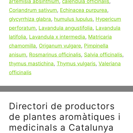
artemisia absinthium
,
calendula officinalis
,
Coriandrum sativum
,
Echinacea purpurea
,
glycyrrhiza glabra
,
humulus lupulus
,
Hypericum
perforatum
,
Lavandula angustifolia
,
Lavandula
latifolia
,
Lavandula x intermedia
,
Matricaria
chamomilla
,
Origanum vulgare
,
Pimpinella
anisum
,
Rosmarinus officinalis
,
Salvia officinalis
,
thymus mastichina
,
Thymus vulgaris
,
Valeriana
officinalis
Directori de productors
de plantes aromàtiques i
medicinals a Catalunya