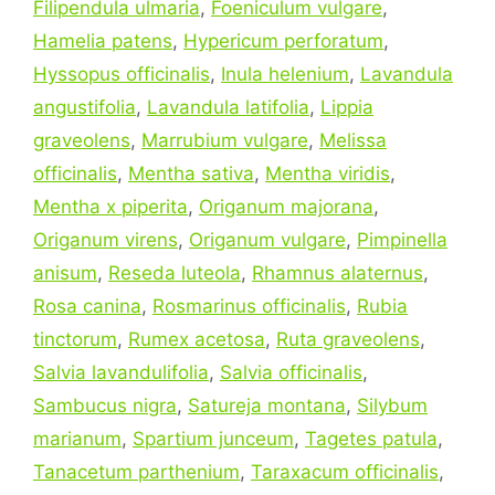
Filipendula ulmaria
,
Foeniculum vulgare
,
Hamelia patens
,
Hypericum perforatum
,
Hyssopus officinalis
,
Inula helenium
,
Lavandula
angustifolia
,
Lavandula latifolia
,
Lippia
graveolens
,
Marrubium vulgare
,
Melissa
officinalis
,
Mentha sativa
,
Mentha viridis
,
Mentha x piperita
,
Origanum majorana
,
Origanum virens
,
Origanum vulgare
,
Pimpinella
anisum
,
Reseda luteola
,
Rhamnus alaternus
,
Rosa canina
,
Rosmarinus officinalis
,
Rubia
tinctorum
,
Rumex acetosa
,
Ruta graveolens
,
Salvia lavandulifolia
,
Salvia officinalis
,
Sambucus nigra
,
Satureja montana
,
Silybum
marianum
,
Spartium junceum
,
Tagetes patula
,
Tanacetum parthenium
,
Taraxacum officinalis
,