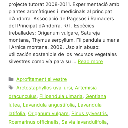
projecte tutorat 2008-2011. Experimentació amb
plantes aromàtiques i medicinals al principat
d’Andorra. Associació de Pagesos i Ramaders
del Principat d’Andorra. R/T. Espècies
treballades: Origanum vulgare, Satureja
montana, Thymus serpyllum, Filipendula ulmaria
i Arnica montana. 2009. Uso sin abuso:
utilización sostenible de los recursos vegetales
silvestres como vía para su …
Read more
Categories
Aprofitament silvestre
Tags
Arctostaphyllos uva-ursi
,
Artemisia
dracunculus
,
Filipendula ulmaria
,
Gentiana
lutea
,
Lavandula angustifolia
,
Lavandula
latifolia
,
Origanum vulgare
,
Pinus sylvestris
,
Rosmarinus officinalis
,
Salvia lavandulifolia
,