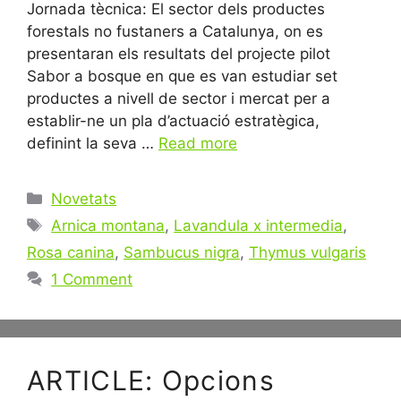
Jornada tècnica: El sector dels productes
forestals no fustaners a Catalunya, on es
presentaran els resultats del projecte pilot
Sabor a bosque en que es van estudiar set
productes a nivell de sector i mercat per a
establir-ne un pla d’actuació estratègica,
definint la seva …
Read more
Categories
Novetats
Tags
Arnica montana
,
Lavandula x intermedia
,
Rosa canina
,
Sambucus nigra
,
Thymus vulgaris
1 Comment
ARTICLE: Opcions