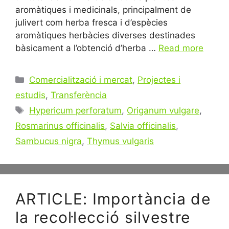
aromàtiques i medicinals, principalment de
julivert com herba fresca i d’espècies
aromàtiques herbàcies diverses destinades
bàsicament a l’obtenció d’herba …
Read more
Categories
Comercialització i mercat
,
Projectes i
estudis
,
Transferència
Tags
Hypericum perforatum
,
Origanum vulgare
,
Rosmarinus officinalis
,
Salvia officinalis
,
Sambucus nigra
,
Thymus vulgaris
ARTICLE: Importància de
la recol·lecció silvestre