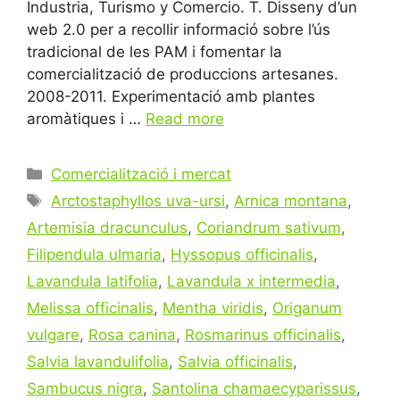
Industria, Turismo y Comercio. T. Disseny d’un
web 2.0 per a recollir informació sobre l’ús
tradicional de les PAM i fomentar la
comercialització de produccions artesanes.
2008-2011. Experimentació amb plantes
aromàtiques i …
Read more
Categories
Comercialització i mercat
Tags
Arctostaphyllos uva-ursi
,
Arnica montana
,
Artemisia dracunculus
,
Coriandrum sativum
,
Filipendula ulmaria
,
Hyssopus officinalis
,
Lavandula latifolia
,
Lavandula x intermedia
,
Melissa officinalis
,
Mentha viridis
,
Origanum
vulgare
,
Rosa canina
,
Rosmarinus officinalis
,
Salvia lavandulifolia
,
Salvia officinalis
,
Sambucus nigra
,
Santolina chamaecyparissus
,