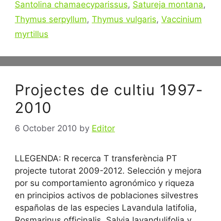
Santolina chamaecyparissus
,
Satureja montana
,
Thymus serpyllum
,
Thymus vulgaris
,
Vaccinium
myrtillus
Projectes de cultiu 1997-
2010
6 October 2010
by
Editor
LLEGENDA: R recerca T transferència PT
projecte tutorat 2009-2012. Selección y mejora
por su comportamiento agronómico y riqueza
en principios activos de poblaciones silvestres
españolas de las especies Lavandula latifolia,
Rosmarinus officinalis, Salvia lavandulifolia y