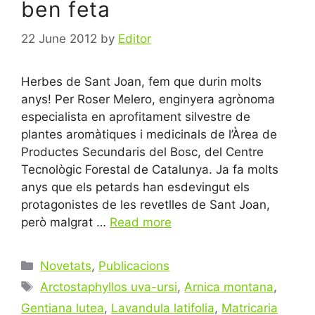
ben feta
22 June 2012
by
Editor
Herbes de Sant Joan, fem que durin molts
anys! Per Roser Melero, enginyera agrònoma
especialista en aprofitament silvestre de
plantes aromàtiques i medicinals de l’Àrea de
Productes Secundaris del Bosc, del Centre
Tecnològic Forestal de Catalunya. Ja fa molts
anys que els petards han esdevingut els
protagonistes de les revetlles de Sant Joan,
però malgrat …
Read more
Categories
Novetats
,
Publicacions
Tags
Arctostaphyllos uva-ursi
,
Arnica montana
,
Gentiana lutea
,
Lavandula latifolia
,
Matricaria