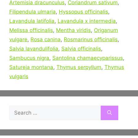
Artemisia dracunculus
,
Coriandrum sativum
,
Filipendula ulmaria
,
Hyssopus officinalis
,
Lavandula latifolia
,
Lavandula x intermedia
,
Melissa officinalis
,
Mentha viridis
,
Origanum
vulgare
,
Rosa canina
,
Rosmarinus officinalis
,
Salvia lavandulifolia
,
Salvia officinalis
,
Sambucus nigra
,
Santolina chamaecyparissus
,
Satureja montana
,
Thymus serpyllum
,
Thymus
vulgaris
Search
for: