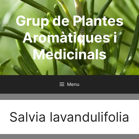
Skip
to
Grup de Plantes
content
Aromàtiques i
Medicinals
Menu
Salvia lavandulifolia