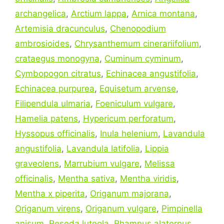
archangelica
,
Arctium lappa
,
Arnica montana
,
Artemisia dracunculus
,
Chenopodium
ambrosioides
,
Chrysanthemum cinerariifolium
,
crataegus monogyna
,
Cuminum cyminum
,
Cymbopogon citratus
,
Echinacea angustifolia
,
Echinacea purpurea
,
Equisetum arvense
,
Filipendula ulmaria
,
Foeniculum vulgare
,
Hamelia patens
,
Hypericum perforatum
,
Hyssopus officinalis
,
Inula helenium
,
Lavandula
angustifolia
,
Lavandula latifolia
,
Lippia
graveolens
,
Marrubium vulgare
,
Melissa
officinalis
,
Mentha sativa
,
Mentha viridis
,
Mentha x piperita
,
Origanum majorana
,
Origanum virens
,
Origanum vulgare
,
Pimpinella
anisum
,
Reseda luteola
,
Rhamnus alaternus
,