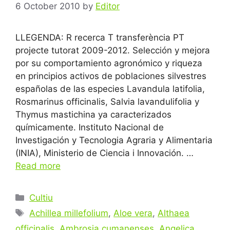
6 October 2010
by
Editor
LLEGENDA: R recerca T transferència PT
projecte tutorat 2009-2012. Selección y mejora
por su comportamiento agronómico y riqueza
en principios activos de poblaciones silvestres
españolas de las especies Lavandula latifolia,
Rosmarinus officinalis, Salvia lavandulifolia y
Thymus mastichina ya caracterizados
químicamente. Instituto Nacional de
Investigación y Tecnologia Agraria y Alimentaria
(INIA), Ministerio de Ciencia i Innovación. …
Read more
Categories
Cultiu
Tags
Achillea millefolium
,
Aloe vera
,
Althaea
officinalis
,
Ambrosia cumanenses
,
Angelica