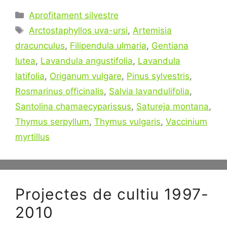
Categories
Aprofitament silvestre
Tags
Arctostaphyllos uva-ursi
,
Artemisia
dracunculus
,
Filipendula ulmaria
,
Gentiana
lutea
,
Lavandula angustifolia
,
Lavandula
latifolia
,
Origanum vulgare
,
Pinus sylvestris
,
Rosmarinus officinalis
,
Salvia lavandulifolia
,
Santolina chamaecyparissus
,
Satureja montana
,
Thymus serpyllum
,
Thymus vulgaris
,
Vaccinium
myrtillus
Projectes de cultiu 1997-
2010