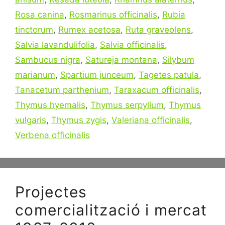
Rosa canina
,
Rosmarinus officinalis
,
Rubia
tinctorum
,
Rumex acetosa
,
Ruta graveolens
,
Salvia lavandulifolia
,
Salvia officinalis
,
Sambucus nigra
,
Satureja montana
,
Silybum
marianum
,
Spartium junceum
,
Tagetes patula
,
Tanacetum parthenium
,
Taraxacum officinalis
,
Thymus hyemalis
,
Thymus serpyllum
,
Thymus
vulgaris
,
Thymus zygis
,
Valeriana officinalis
,
Verbena officinalis
Projectes
comercialització i mercat