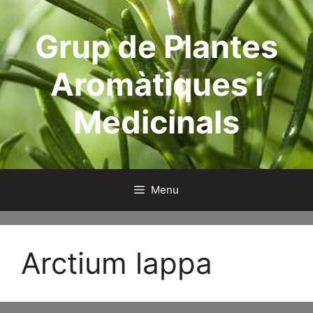
Skip
to
Grup de Plantes
content
Aromàtiques i
Medicinals
Menu
Arctium lappa