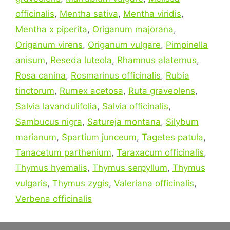
officinalis
,
Mentha sativa
,
Mentha viridis
,
Mentha x piperita
,
Origanum majorana
,
Origanum virens
,
Origanum vulgare
,
Pimpinella
anisum
,
Reseda luteola
,
Rhamnus alaternus
,
Rosa canina
,
Rosmarinus officinalis
,
Rubia
tinctorum
,
Rumex acetosa
,
Ruta graveolens
,
Salvia lavandulifolia
,
Salvia officinalis
,
Sambucus nigra
,
Satureja montana
,
Silybum
marianum
,
Spartium junceum
,
Tagetes patula
,
Tanacetum parthenium
,
Taraxacum officinalis
,
Thymus hyemalis
,
Thymus serpyllum
,
Thymus
vulgaris
,
Thymus zygis
,
Valeriana officinalis
,
Verbena officinalis