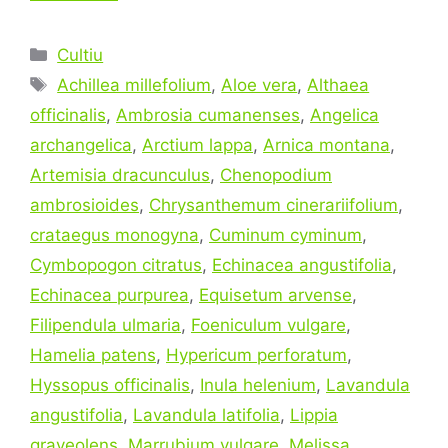
Categories
Cultiu
Tags
Achillea millefolium
,
Aloe vera
,
Althaea
officinalis
,
Ambrosia cumanenses
,
Angelica
archangelica
,
Arctium lappa
,
Arnica montana
,
Artemisia dracunculus
,
Chenopodium
ambrosioides
,
Chrysanthemum cinerariifolium
,
crataegus monogyna
,
Cuminum cyminum
,
Cymbopogon citratus
,
Echinacea angustifolia
,
Echinacea purpurea
,
Equisetum arvense
,
Filipendula ulmaria
,
Foeniculum vulgare
,
Hamelia patens
,
Hypericum perforatum
,
Hyssopus officinalis
,
Inula helenium
,
Lavandula
angustifolia
,
Lavandula latifolia
,
Lippia
graveolens
,
Marrubium vulgare
,
Melissa