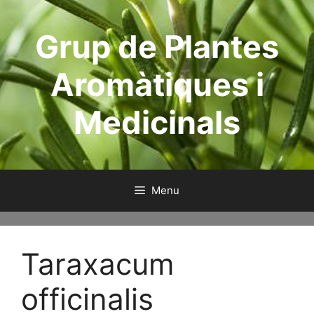
Skip
to
Grup de Plantes
content
Aromàtiques i
Medicinals
Menu
Taraxacum
officinalis