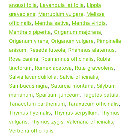
angustifolia
,
Lavandula latifolia
,
Lippia
graveolens
,
Marrubium vulgare
,
Melissa
officinalis
,
Mentha sativa
,
Mentha viridis
,
Mentha x piperita
,
Origanum majorana
,
Origanum virens
,
Origanum vulgare
,
Pimpinella
anisum
,
Reseda luteola
,
Rhamnus alaternus
,
Rosa canina
,
Rosmarinus officinalis
,
Rubia
tinctorum
,
Rumex acetosa
,
Ruta graveolens
,
Salvia lavandulifolia
,
Salvia officinalis
,
Sambucus nigra
,
Satureja montana
,
Silybum
marianum
,
Spartium junceum
,
Tagetes patula
,
Tanacetum parthenium
,
Taraxacum officinalis
,
Thymus hyemalis
,
Thymus serpyllum
,
Thymus
vulgaris
,
Thymus zygis
,
Valeriana officinalis
,
Verbena officinalis