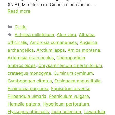
(INIA), Ministerio de Ciencia i Innovación. …
Read more
Categories
Cultiu
Tags
Achillea millefolium
,
Aloe vera
,
Althaea
officinalis
,
Ambrosia cumanenses
,
Angelica
archangelica
,
Arctium lappa
,
Arnica montana
,
Artemisia dracunculus
,
Chenopodium
ambrosioides
,
Chrysanthemum cinerariifolium
,
crataegus monogyna
,
Cuminum cyminum
,
Cymbopogon citratus
,
Echinacea angustifolia
,
Echinacea purpurea
,
Equisetum arvense
,
Filipendula ulmaria
,
Foeniculum vulgare
,
Hamelia patens
,
Hypericum perforatum
,
Hyssopus officinalis
,
Inula helenium
,
Lavandula