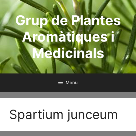
Skip
to
Grup de Plantes
content
Aromàtiques i
Medicinals
Menu
Spartium junceum