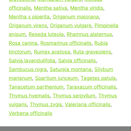
officinalis
,
Mentha sativa
,
Mentha viridis
,
Mentha x piperita
,
Origanum majorana
,
Origanum virens
,
Origanum vulgare
,
Pimpinella
anisum
,
Reseda luteola
,
Rhamnus alaternus
,
Rosa canina
,
Rosmarinus officinalis
,
Rubia
tinctorum
,
Rumex acetosa
,
Ruta graveolens
,
Salvia lavandulifolia
,
Salvia officinalis
,
Sambucus nigra
,
Satureja montana
,
Silybum
marianum
,
Spartium junceum
,
Tagetes patula
,
Tanacetum parthenium
,
Taraxacum officinalis
,
Thymus hyemalis
,
Thymus serpyllum
,
Thymus
vulgaris
,
Thymus zygis
,
Valeriana officinalis
,
Verbena officinalis