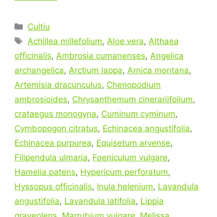
Categories
Cultiu
Tags
Achillea millefolium
,
Aloe vera
,
Althaea
officinalis
,
Ambrosia cumanenses
,
Angelica
archangelica
,
Arctium lappa
,
Arnica montana
,
Artemisia dracunculus
,
Chenopodium
ambrosioides
,
Chrysanthemum cinerariifolium
,
crataegus monogyna
,
Cuminum cyminum
,
Cymbopogon citratus
,
Echinacea angustifolia
,
Echinacea purpurea
,
Equisetum arvense
,
Filipendula ulmaria
,
Foeniculum vulgare
,
Hamelia patens
,
Hypericum perforatum
,
Hyssopus officinalis
,
Inula helenium
,
Lavandula
angustifolia
,
Lavandula latifolia
,
Lippia
graveolens
,
Marrubium vulgare
,
Melissa