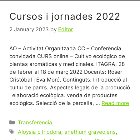
Cursos i jornades 2022
2 January 2023
by
Editor
AO – Activitat Organitzada CC – Conferència
convidada CURS online – Cultivo ecológico de
plantas aromáticas y medicinales. ITAGRA. 28
de febrer al 18 de març 2022 Docents: Roser
Cristóbal i Eva Moré. Continguts: Introducció al
cultiu de pam’s. Aspectes legals de la producció
i elaboració ecològica. venda de productes
ecològics. Selecció de la parcel·la, …
Read more
Categories
Transferència
Tags
Aloysia citriodora
,
anethum graveolens
,