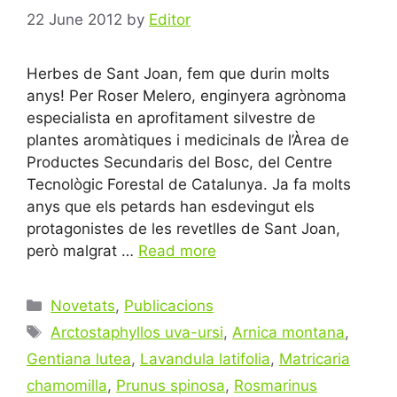
22 June 2012
by
Editor
Herbes de Sant Joan, fem que durin molts
anys! Per Roser Melero, enginyera agrònoma
especialista en aprofitament silvestre de
plantes aromàtiques i medicinals de l’Àrea de
Productes Secundaris del Bosc, del Centre
Tecnològic Forestal de Catalunya. Ja fa molts
anys que els petards han esdevingut els
protagonistes de les revetlles de Sant Joan,
però malgrat …
Read more
Categories
Novetats
,
Publicacions
Tags
Arctostaphyllos uva-ursi
,
Arnica montana
,
Gentiana lutea
,
Lavandula latifolia
,
Matricaria
chamomilla
,
Prunus spinosa
,
Rosmarinus