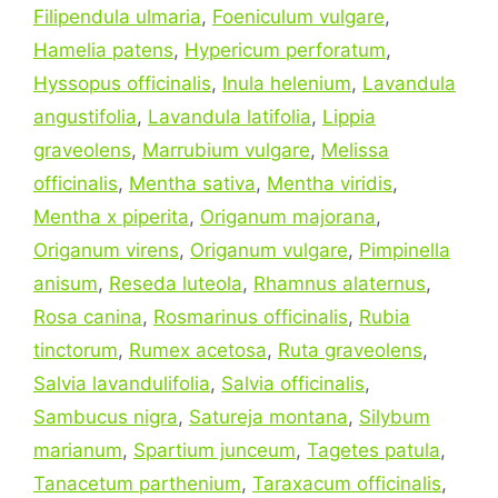
Filipendula ulmaria
,
Foeniculum vulgare
,
Hamelia patens
,
Hypericum perforatum
,
Hyssopus officinalis
,
Inula helenium
,
Lavandula
angustifolia
,
Lavandula latifolia
,
Lippia
graveolens
,
Marrubium vulgare
,
Melissa
officinalis
,
Mentha sativa
,
Mentha viridis
,
Mentha x piperita
,
Origanum majorana
,
Origanum virens
,
Origanum vulgare
,
Pimpinella
anisum
,
Reseda luteola
,
Rhamnus alaternus
,
Rosa canina
,
Rosmarinus officinalis
,
Rubia
tinctorum
,
Rumex acetosa
,
Ruta graveolens
,
Salvia lavandulifolia
,
Salvia officinalis
,
Sambucus nigra
,
Satureja montana
,
Silybum
marianum
,
Spartium junceum
,
Tagetes patula
,
Tanacetum parthenium
,
Taraxacum officinalis
,