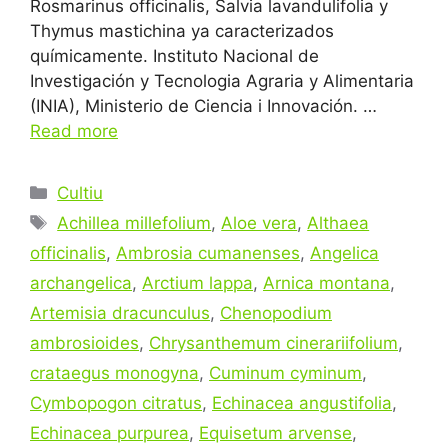
Rosmarinus officinalis, Salvia lavandulifolia y
Thymus mastichina ya caracterizados
químicamente. Instituto Nacional de
Investigación y Tecnologia Agraria y Alimentaria
(INIA), Ministerio de Ciencia i Innovación. …
Read more
Categories
Cultiu
Tags
Achillea millefolium
,
Aloe vera
,
Althaea
officinalis
,
Ambrosia cumanenses
,
Angelica
archangelica
,
Arctium lappa
,
Arnica montana
,
Artemisia dracunculus
,
Chenopodium
ambrosioides
,
Chrysanthemum cinerariifolium
,
crataegus monogyna
,
Cuminum cyminum
,
Cymbopogon citratus
,
Echinacea angustifolia
,
Echinacea purpurea
,
Equisetum arvense
,