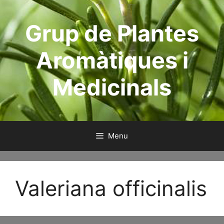
Skip
to
Grup de Plantes
content
Aromàtiques i
Medicinals
Menu
Valeriana officinalis