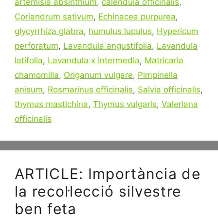
artemisia absinthium
,
calendula officinalis
,
Coriandrum sativum
,
Echinacea purpurea
,
glycyrrhiza glabra
,
humulus lupulus
,
Hypericum
perforatum
,
Lavandula angustifolia
,
Lavandula
latifolia
,
Lavandula x intermedia
,
Matricaria
chamomilla
,
Origanum vulgare
,
Pimpinella
anisum
,
Rosmarinus officinalis
,
Salvia officinalis
,
thymus mastichina
,
Thymus vulgaris
,
Valeriana
officinalis
ARTICLE: Importància de
la recol·lecció silvestre
ben feta