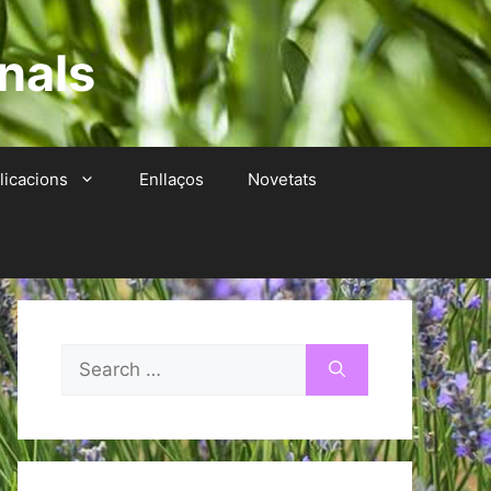
nals
licacions
Enllaços
Novetats
Search
for: