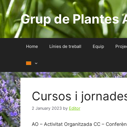
Skip
to
Grup de Plantes 
content
Home
Línies de treball
Equip
Proje
Cursos i jornade
2 January 2023
by
Editor
AO – Activitat Organitzada CC – Conferè