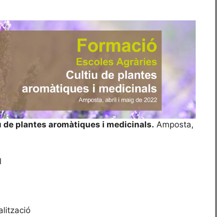
u de plantes aromàtiques i medicinals.
Amposta,
l
lització