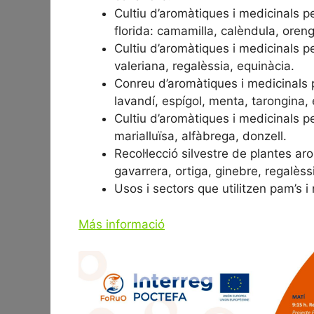
Cultiu d’aromàtiques i medicinals p
florida: camamilla, calèndula, orenga
Cultiu d’aromàtiques i medicinals per
valeriana, regalèssia, equinàcia.
Conreu d’aromàtiques i medicinals 
lavandí, espígol, menta, tarongina, 
Cultiu d’aromàtiques i medicinals pe
marialluïsa, alfàbrega, donzell.
Recol·lecció silvestre de plantes ar
gavarrera, ortiga, ginebre, regalèss
Usos i sectors que utilitzen pam’s i
Más informació