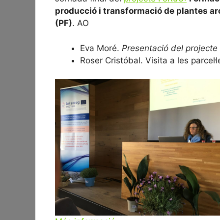
producció i transformació de plantes ar
(PF)
. AO
Eva Moré.
Presentació del projecte 
Roser Cristóbal. Visita a les parcel