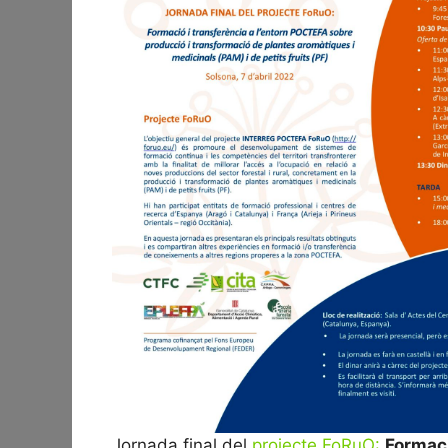
Jornada final del
projecte FoRuO:
Formaci