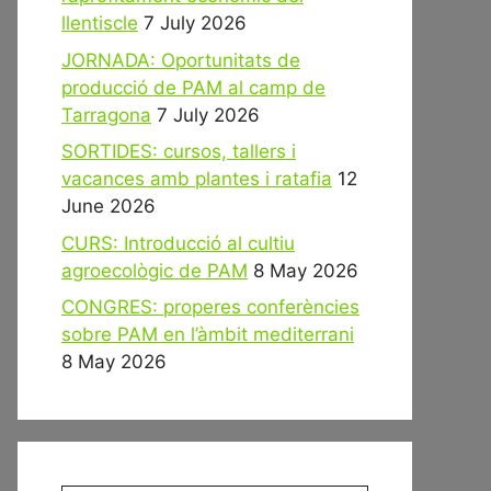
llentiscle
7 July 2026
JORNADA: Oportunitats de
producció de PAM al camp de
Tarragona
7 July 2026
SORTIDES: cursos, tallers i
vacances amb plantes i ratafia
12
June 2026
CURS: Introducció al cultiu
agroecològic de PAM
8 May 2026
CONGRES: properes conferències
sobre PAM en l’àmbit mediterrani
8 May 2026