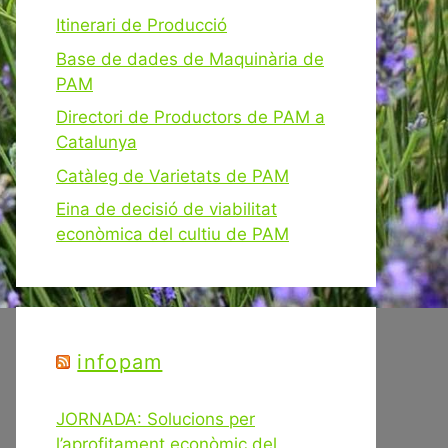
Itinerari de Producció
Base de dades de Maquinària de
PAM
Directori de Productors de PAM a
Catalunya
Catàleg de Varietats de PAM
Eina de decisió de viabilitat
econòmica del cultiu de PAM
infopam
JORNADA: Solucions per
l’aprofitament econòmic del