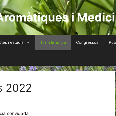
Aromàtiques i Medici
ctes i estudis
Transferència
Congressos
Pub
s 2022
ncia convidada