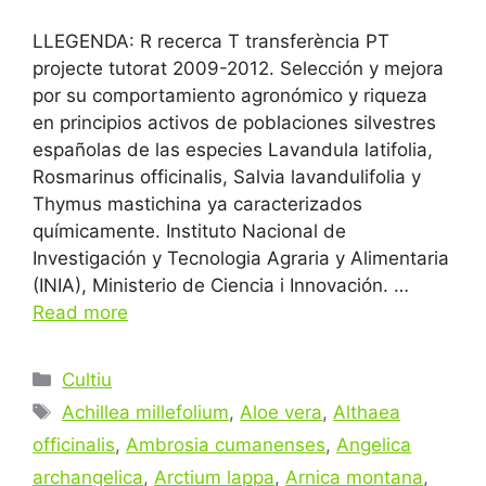
LLEGENDA: R recerca T transferència PT
projecte tutorat 2009-2012. Selección y mejora
por su comportamiento agronómico y riqueza
en principios activos de poblaciones silvestres
españolas de las especies Lavandula latifolia,
Rosmarinus officinalis, Salvia lavandulifolia y
Thymus mastichina ya caracterizados
químicamente. Instituto Nacional de
Investigación y Tecnologia Agraria y Alimentaria
(INIA), Ministerio de Ciencia i Innovación. …
Read more
Categories
Cultiu
Tags
Achillea millefolium
,
Aloe vera
,
Althaea
officinalis
,
Ambrosia cumanenses
,
Angelica
archangelica
,
Arctium lappa
,
Arnica montana
,