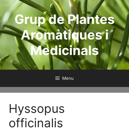
Skip
to
Grup de Plantes
content
Aromàtiques i
Medicinals
Menu
Hyssopus
officinalis