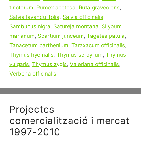
tinctorum
,
Rumex acetosa
,
Ruta graveolens
,
Salvia lavandulifolia
,
Salvia officinalis
,
Sambucus nigra
,
Satureja montana
,
Silybum
marianum
,
Spartium junceum
,
Tagetes patula
,
Tanacetum parthenium
,
Taraxacum officinalis
,
Thymus hyemalis
,
Thymus serpyllum
,
Thymus
vulgaris
,
Thymus zygis
,
Valeriana officinalis
,
Verbena officinalis
Projectes
comercialització i mercat
1997-2010