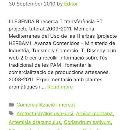
30 September 2010
by
Editor
LLEGENDA R recerca T transferència PT
projecte tutorat 2009-2011. Memoria
Mediterranea del Uso de las Hierbas (projecte
HERBAM). Avanza Contenidos – Ministerio de
Industria, Turismo y Comercio. T. Disseny d’un
web 2.0 per a recollir informació sobre l’ús
tradicional de les PAM i fomentar la
comercialització de produccions artesanes.
2008-2011. Experimentació amb plantes
aromàtiques i …
Read more
Categories
Comercialització i mercat
Tags
Arctostaphyllos uva-ursi
,
Arnica montana
,
Artemisia dracunculus
,
Coriandrum sativum
,