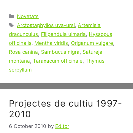
Categories
Novetats
Tags
Arctostaphyllos uva-ursi
,
Artemisia
dracunculus
,
Filipendula ulmaria
,
Hyssopus
officinalis
,
Mentha viridis
,
Origanum vulgare
,
Rosa canina
,
Sambucus nigra
,
Satureja
montana
,
Taraxacum officinale
,
Thymus
serpyllum
Projectes de cultiu 1997-
2010
6 October 2010
by
Editor