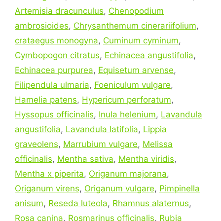
Artemisia dracunculus
,
Chenopodium
ambrosioides
,
Chrysanthemum cinerariifolium
,
crataegus monogyna
,
Cuminum cyminum
,
Cymbopogon citratus
,
Echinacea angustifolia
,
Echinacea purpurea
,
Equisetum arvense
,
Filipendula ulmaria
,
Foeniculum vulgare
,
Hamelia patens
,
Hypericum perforatum
,
Hyssopus officinalis
,
Inula helenium
,
Lavandula
angustifolia
,
Lavandula latifolia
,
Lippia
graveolens
,
Marrubium vulgare
,
Melissa
officinalis
,
Mentha sativa
,
Mentha viridis
,
Mentha x piperita
,
Origanum majorana
,
Origanum virens
,
Origanum vulgare
,
Pimpinella
anisum
,
Reseda luteola
,
Rhamnus alaternus
,
Rosa canina
,
Rosmarinus officinalis
,
Rubia