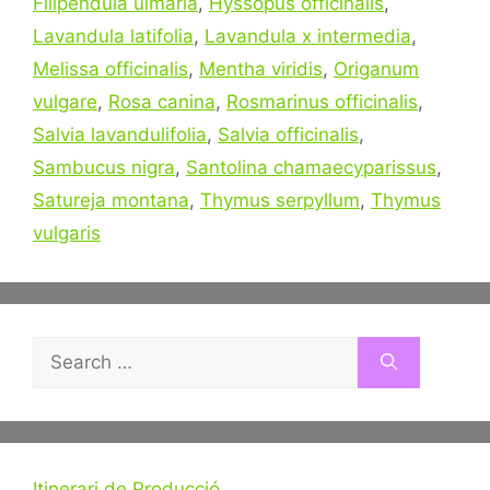
Filipendula ulmaria
,
Hyssopus officinalis
,
Lavandula latifolia
,
Lavandula x intermedia
,
Melissa officinalis
,
Mentha viridis
,
Origanum
vulgare
,
Rosa canina
,
Rosmarinus officinalis
,
Salvia lavandulifolia
,
Salvia officinalis
,
Sambucus nigra
,
Santolina chamaecyparissus
,
Satureja montana
,
Thymus serpyllum
,
Thymus
vulgaris
Search
for:
Itinerari de Producció