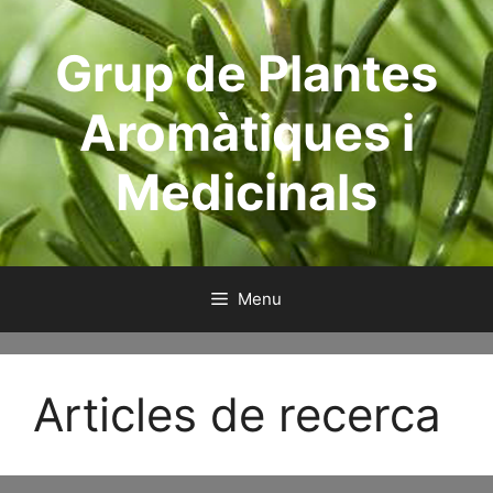
Skip
to
Grup de Plantes
content
Aromàtiques i
Medicinals
Menu
Articles de recerca