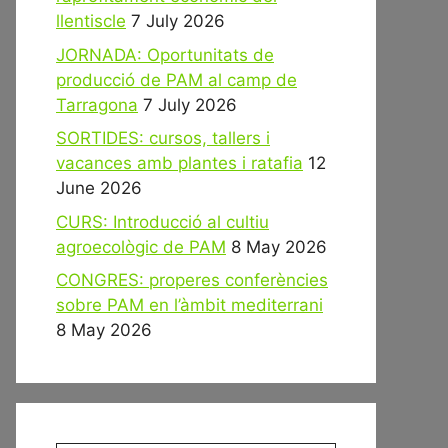
llentiscle
7 July 2026
JORNADA: Oportunitats de
producció de PAM al camp de
Tarragona
7 July 2026
SORTIDES: cursos, tallers i
vacances amb plantes i ratafia
12
June 2026
CURS: Introducció al cultiu
agroecològic de PAM
8 May 2026
CONGRES: properes conferències
sobre PAM en l’àmbit mediterrani
8 May 2026