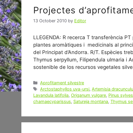
Projectes d’aprofitam
13 October 2010
by
Editor
LLEGENDA: R recerca T transferència PT 
plantes aromàtiques i medicinals al prin
del Principat d’Andorra. R/T. Espècies tr
Thymus serpyllum, Filipendula ulmaria i A
sostenible de los recursos vegetales sil
Categories
Aprofitament silvestre
Tags
Arctostaphyllos uva-ursi
,
Artemisia dracuncul
Lavandula latifolia
,
Origanum vulgare
,
Pinus sylves
chamaecyparissus
,
Satureja montana
,
Thymus se