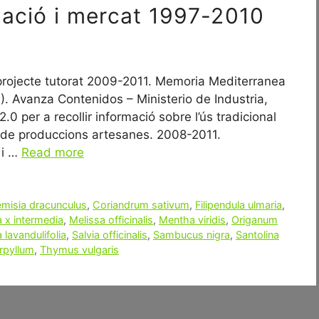
zació i mercat 1997-2010
rojecte tutorat 2009-2011. Memoria Mediterranea
. Avanza Contenidos – Ministerio de Industria,
0 per a recollir informació sobre l’ús tradicional
ó de produccions artesanes. 2008-2011.
 i …
Read more
emisia dracunculus
,
Coriandrum sativum
,
Filipendula ulmaria
,
 x intermedia
,
Melissa officinalis
,
Mentha viridis
,
Origanum
a lavandulifolia
,
Salvia officinalis
,
Sambucus nigra
,
Santolina
rpyllum
,
Thymus vulgaris