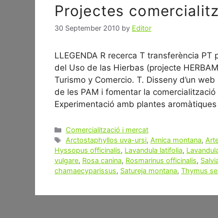
Projectes comercialit
30 September 2010
by
Editor
LLEGENDA R recerca T transferència PT p
del Uso de las Hierbas (projecte HERBAM)
Turismo y Comercio. T. Disseny d’un web 2.
de les PAM i fomentar la comercialitzaci
Experimentació amb plantes aromàtiques
Categories
Comercialització i mercat
Tags
Arctostaphyllos uva-ursi
,
Arnica montana
,
Art
Hyssopus officinalis
,
Lavandula latifolia
,
Lavandula
vulgare
,
Rosa canina
,
Rosmarinus officinalis
,
Salvi
chamaecyparissus
,
Satureja montana
,
Thymus se