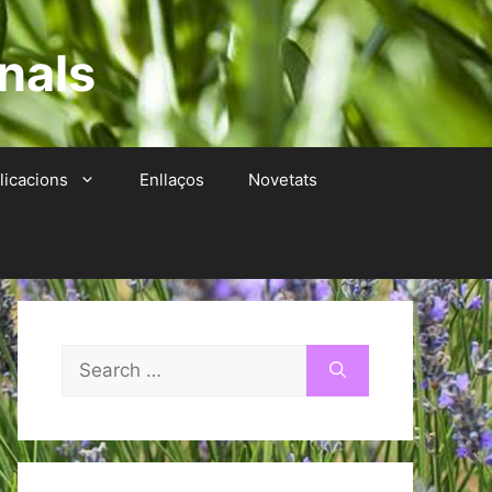
nals
licacions
Enllaços
Novetats
Search
for: