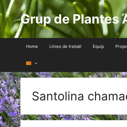
Skip
to
Grup de Plantes 
content
Home
Línies de treball
Equip
Proje
Santolina chama