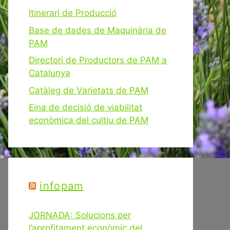
Itinerari de Producció
Base de dades de Maquinària de
PAM
Directori de Productors de PAM a
Catalunya
Catàleg de Varietats de PAM
Eina de decisió de viabilitat
econòmica del cultiu de PAM
infopam
JORNADA: Solucions per
l’aprofitament econòmic del