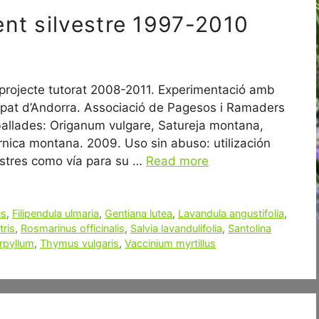
ent silvestre 1997-2010
projecte tutorat 2008-2011. Experimentació amb
cipat d’Andorra. Associació de Pagesos i Ramaders
eballades: Origanum vulgare, Satureja montana,
rnica montana. 2009. Uso sin abuso: utilización
vestres como vía para su …
Read more
us
,
Filipendula ulmaria
,
Gentiana lutea
,
Lavandula angustifolia
,
tris
,
Rosmarinus officinalis
,
Salvia lavandulifolia
,
Santolina
rpyllum
,
Thymus vulgaris
,
Vaccinium myrtillus