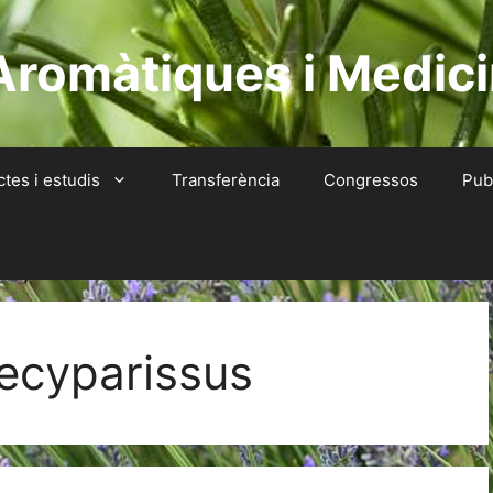
Aromàtiques i Medici
ctes i estudis
Transferència
Congressos
Pub
ecyparissus