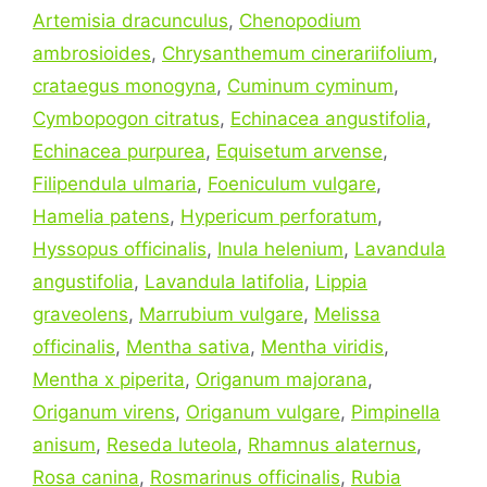
Artemisia dracunculus
,
Chenopodium
ambrosioides
,
Chrysanthemum cinerariifolium
,
crataegus monogyna
,
Cuminum cyminum
,
Cymbopogon citratus
,
Echinacea angustifolia
,
Echinacea purpurea
,
Equisetum arvense
,
Filipendula ulmaria
,
Foeniculum vulgare
,
Hamelia patens
,
Hypericum perforatum
,
Hyssopus officinalis
,
Inula helenium
,
Lavandula
angustifolia
,
Lavandula latifolia
,
Lippia
graveolens
,
Marrubium vulgare
,
Melissa
officinalis
,
Mentha sativa
,
Mentha viridis
,
Mentha x piperita
,
Origanum majorana
,
Origanum virens
,
Origanum vulgare
,
Pimpinella
anisum
,
Reseda luteola
,
Rhamnus alaternus
,
Rosa canina
,
Rosmarinus officinalis
,
Rubia