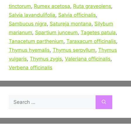
tinctorum
,
Rumex acetosa
,
Ruta graveolens
,
Salvia lavandulifolia
,
Salvia officinalis
,
Sambucus nigra
,
Satureja montana
,
Silybum
marianum
,
Spartium junceum
,
Tagetes patula
,
Tanacetum parthenium
,
Taraxacum officinalis
,
Thymus hyemalis
,
Thymus serpyllum
,
Thymus
vulgaris
,
Thymus zygis
,
Valeriana officinalis
,
Verbena officinalis
Search
for: