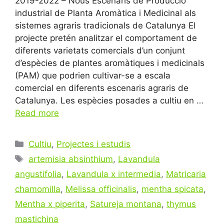
2019-2022 – Nous Escenaris de Producció
industrial de Planta Aromàtica i Medicinal als
sistemes agraris tradicionals de Catalunya El
projecte pretén analitzar el comportament de
diferents varietats comercials d’un conjunt
d’espècies de plantes aromàtiques i medicinals
(PAM) que podrien cultivar-se a escala
comercial en diferents escenaris agraris de
Catalunya. Les espècies posades a cultiu en …
Read more
Categories
Cultiu
,
Projectes i estudis
Tags
artemisia absinthium
,
Lavandula
angustifolia
,
Lavandula x intermedia
,
Matricaria
chamomilla
,
Melissa officinalis
,
mentha spicata
,
Mentha x piperita
,
Satureja montana
,
thymus
mastichina