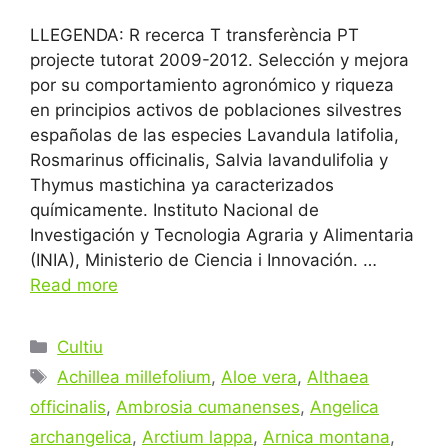
LLEGENDA: R recerca T transferència PT
projecte tutorat 2009-2012. Selección y mejora
por su comportamiento agronómico y riqueza
en principios activos de poblaciones silvestres
españolas de las especies Lavandula latifolia,
Rosmarinus officinalis, Salvia lavandulifolia y
Thymus mastichina ya caracterizados
químicamente. Instituto Nacional de
Investigación y Tecnologia Agraria y Alimentaria
(INIA), Ministerio de Ciencia i Innovación. …
Read more
Categories
Cultiu
Tags
Achillea millefolium
,
Aloe vera
,
Althaea
officinalis
,
Ambrosia cumanenses
,
Angelica
archangelica
,
Arctium lappa
,
Arnica montana
,