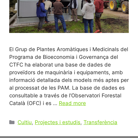
El Grup de Plantes Aromàtiques i Medicinals del
Programa de Bioeconomia i Governança del
CTFC ha elaborat una base de dades de
proveïdors de maquinària i equipaments, amb
informació detallada dels models més aptes per
al processat de les PAM. La base de dades es
consultable a través de l’Observatori Forestal
Català (OFC) i es …
Read more
Categories
Cultiu
,
Projectes i estudis
,
Transferència