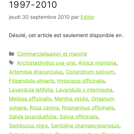
1997-2010
jeudi 30 septembre 2010
par
Editor
Désolé, cet article est seulement disponible en .
Catégories
Commercialisation et marché
Étiquettes
Arctostaphyllos uva-ursi
,
Arnica montana
,
Artemisia dracunculus
,
Coriandrum sativum
,
Filipendula ulmaria
,
Hyssopus officinalis
,
Lavandula latifolia
,
Lavandula x intermedia
,
Melissa officinalis
,
Mentha viridis
,
Origanum
vulgare
,
Rosa canina
,
Rosmarinus officinalis
,
Salvia lavandulifolia
,
Salvia officinalis
,
Sambucus nigra
,
Santolina chamaecyparissus
,