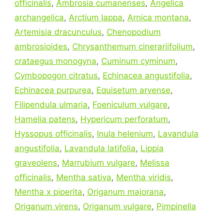
officinalis
,
Ambrosia cumanenses
,
Angelica
archangelica
,
Arctium lappa
,
Arnica montana
,
Artemisia dracunculus
,
Chenopodium
ambrosioides
,
Chrysanthemum cinerariifolium
,
crataegus monogyna
,
Cuminum cyminum
,
Cymbopogon citratus
,
Echinacea angustifolia
,
Echinacea purpurea
,
Equisetum arvense
,
Filipendula ulmaria
,
Foeniculum vulgare
,
Hamelia patens
,
Hypericum perforatum
,
Hyssopus officinalis
,
Inula helenium
,
Lavandula
angustifolia
,
Lavandula latifolia
,
Lippia
graveolens
,
Marrubium vulgare
,
Melissa
officinalis
,
Mentha sativa
,
Mentha viridis
,
Mentha x piperita
,
Origanum majorana
,
Origanum virens
,
Origanum vulgare
,
Pimpinella