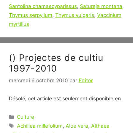
Santolina chamaecyparissus
,
Satureja montana
,
Thymus serpyllum
,
Thymus vulgaris
,
Vaccinium
myrtillus
() Projectes de cultiu
1997-2010
mercredi 6 octobre 2010
par
Editor
Désolé, cet article est seulement disponible en .
Catégories
Culture
Étiquettes
Achillea millefolium
,
Aloe vera
,
Althaea