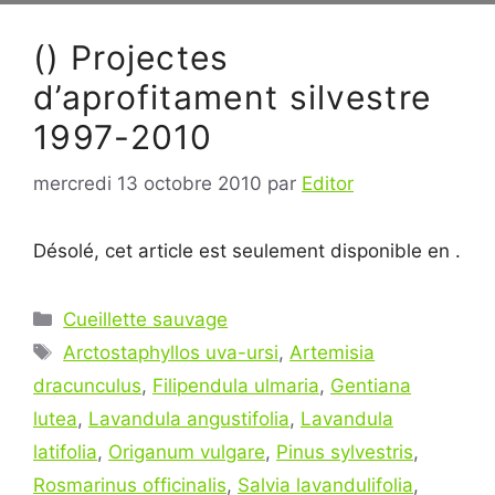
() Projectes
d’aprofitament silvestre
1997-2010
mercredi 13 octobre 2010
par
Editor
Désolé, cet article est seulement disponible en .
Catégories
Cueillette sauvage
Étiquettes
Arctostaphyllos uva-ursi
,
Artemisia
dracunculus
,
Filipendula ulmaria
,
Gentiana
lutea
,
Lavandula angustifolia
,
Lavandula
latifolia
,
Origanum vulgare
,
Pinus sylvestris
,
Rosmarinus officinalis
,
Salvia lavandulifolia
,