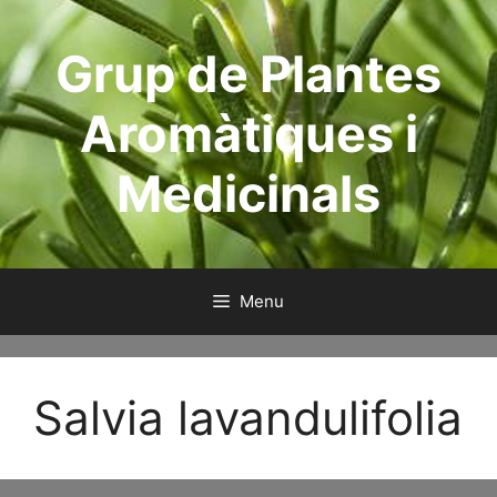
Aller
au
Grup de Plantes
contenu
Aromàtiques i
Medicinals
Menu
Salvia lavandulifolia