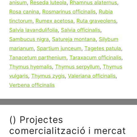
anisum
,
Reseda luteola
,
Rhamnus alaternus
,
Rosa canina
,
Rosmarinus officinalis
,
Rubia
tinctorum
,
Rumex acetosa
,
Ruta graveolens
,
Salvia lavandulifolia
,
Salvia officinalis
,
Sambucus nigra
,
Satureja montana
,
Silybum
marianum
,
Spartium junceum
,
Tagetes patula
,
Tanacetum parthenium
,
Taraxacum officinalis
,
Thymus hyemalis
,
Thymus serpyllum
,
Thymus
vulgaris
,
Thymus zygis
,
Valeriana officinalis
,
Verbena officinalis
() Projectes
comercialització i mercat