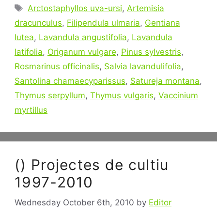
Tags
Arctostaphyllos uva-ursi
,
Artemisia
dracunculus
,
Filipendula ulmaria
,
Gentiana
lutea
,
Lavandula angustifolia
,
Lavandula
latifolia
,
Origanum vulgare
,
Pinus sylvestris
,
Rosmarinus officinalis
,
Salvia lavandulifolia
,
Santolina chamaecyparissus
,
Satureja montana
,
Thymus serpyllum
,
Thymus vulgaris
,
Vaccinium
myrtillus
() Projectes de cultiu
1997-2010
Wednesday October 6th, 2010
by
Editor