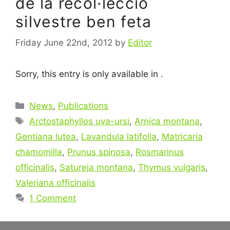
de la recol·lecció
silvestre ben feta
Friday June 22nd, 2012
by
Editor
Sorry, this entry is only available in .
Categories
News
,
Publications
Tags
Arctostaphyllos uva-ursi
,
Arnica montana
,
Gentiana lutea
,
Lavandula latifolia
,
Matricaria
chamomilla
,
Prunus spinosa
,
Rosmarinus
officinalis
,
Satureja montana
,
Thymus vulgaris
,
Valeriana officinalis
1 Comment