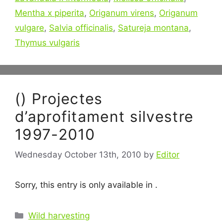
Mentha x piperita
,
Origanum virens
,
Origanum
vulgare
,
Salvia officinalis
,
Satureja montana
,
Thymus vulgaris
() Projectes
d’aprofitament silvestre
1997-2010
Wednesday October 13th, 2010
by
Editor
Sorry, this entry is only available in .
Categories
Wild harvesting