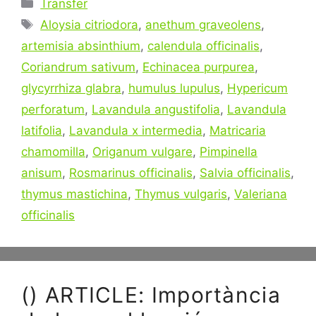
Categories
Transfer
Tags
Aloysia citriodora
,
anethum graveolens
,
artemisia absinthium
,
calendula officinalis
,
Coriandrum sativum
,
Echinacea purpurea
,
glycyrrhiza glabra
,
humulus lupulus
,
Hypericum
perforatum
,
Lavandula angustifolia
,
Lavandula
latifolia
,
Lavandula x intermedia
,
Matricaria
chamomilla
,
Origanum vulgare
,
Pimpinella
anisum
,
Rosmarinus officinalis
,
Salvia officinalis
,
thymus mastichina
,
Thymus vulgaris
,
Valeriana
officinalis
() ARTICLE: Importància