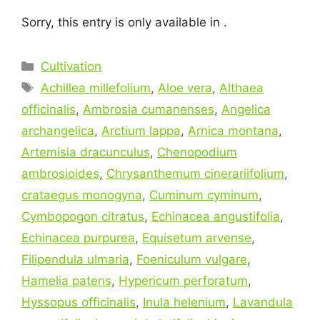
Sorry, this entry is only available in .
Categories
Cultivation
Tags
Achillea millefolium
,
Aloe vera
,
Althaea
officinalis
,
Ambrosia cumanenses
,
Angelica
archangelica
,
Arctium lappa
,
Arnica montana
,
Artemisia dracunculus
,
Chenopodium
ambrosioides
,
Chrysanthemum cinerariifolium
,
crataegus monogyna
,
Cuminum cyminum
,
Cymbopogon citratus
,
Echinacea angustifolia
,
Echinacea purpurea
,
Equisetum arvense
,
Filipendula ulmaria
,
Foeniculum vulgare
,
Hamelia patens
,
Hypericum perforatum
,
Hyssopus officinalis
,
Inula helenium
,
Lavandula