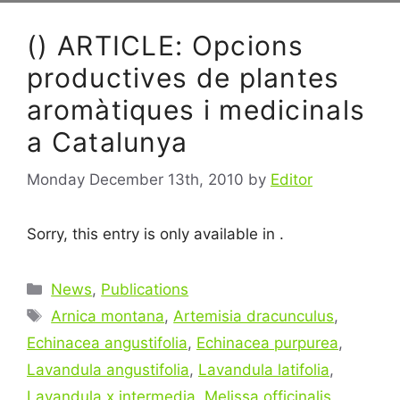
() ARTICLE: Opcions
productives de plantes
aromàtiques i medicinals
a Catalunya
Monday December 13th, 2010
by
Editor
Sorry, this entry is only available in .
Categories
News
,
Publications
Tags
Arnica montana
,
Artemisia dracunculus
,
Echinacea angustifolia
,
Echinacea purpurea
,
Lavandula angustifolia
,
Lavandula latifolia
,
Lavandula x intermedia
,
Melissa officinalis
,