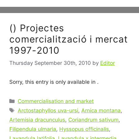
() Projectes
comercialització i mercat
1997-2010
Thursday September 30th, 2010
by
Editor
Sorry, this entry is only available in .
Categories
Commercialisation and market
Tags
Arctostaphyllos uva-ursi
,
Arnica montana
,
Artemisia dracunculus
,
Coriandrum sativum
,
Filipendula ulmaria
,
Hyssopus officinalis
,
Lavandula latifolia
,
Lavandula x intermedia
,