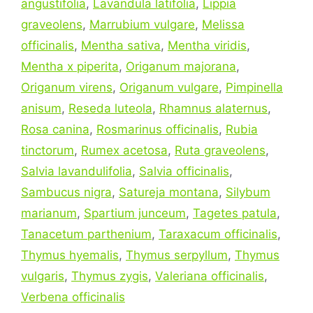
angustifolia
,
Lavandula latifolia
,
Lippia
graveolens
,
Marrubium vulgare
,
Melissa
officinalis
,
Mentha sativa
,
Mentha viridis
,
Mentha x piperita
,
Origanum majorana
,
Origanum virens
,
Origanum vulgare
,
Pimpinella
anisum
,
Reseda luteola
,
Rhamnus alaternus
,
Rosa canina
,
Rosmarinus officinalis
,
Rubia
tinctorum
,
Rumex acetosa
,
Ruta graveolens
,
Salvia lavandulifolia
,
Salvia officinalis
,
Sambucus nigra
,
Satureja montana
,
Silybum
marianum
,
Spartium junceum
,
Tagetes patula
,
Tanacetum parthenium
,
Taraxacum officinalis
,
Thymus hyemalis
,
Thymus serpyllum
,
Thymus
vulgaris
,
Thymus zygis
,
Valeriana officinalis
,
Verbena officinalis