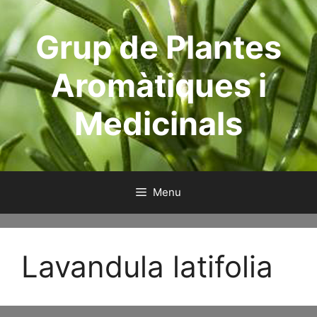
Skip
to
Grup de Plantes
content
Aromàtiques i
Medicinals
Menu
Lavandula latifolia