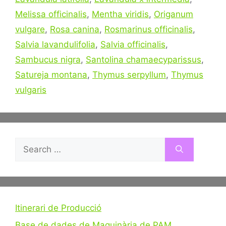
Melissa officinalis
,
Mentha viridis
,
Origanum
vulgare
,
Rosa canina
,
Rosmarinus officinalis
,
Salvia lavandulifolia
,
Salvia officinalis
,
Sambucus nigra
,
Santolina chamaecyparissus
,
Satureja montana
,
Thymus serpyllum
,
Thymus
vulgaris
Search
for:
Itinerari de Producció
Base de dades de Maquinària de PAM