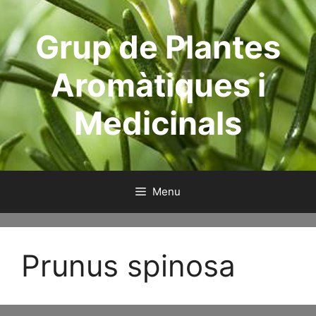
Skip
to
Grup de Plantes
content
Aromàtiques i
Medicinals
Menu
Prunus spinosa