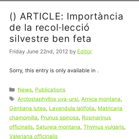
() ARTICLE: Importància
de la recol·lecció
silvestre ben feta
Friday June 22nd, 2012
by
Editor
Sorry, this entry is only available in .
Categories
News
,
Publications
Tags
Arctostaphyllos uva-ursi
,
Arnica montana
,
Gentiana lutea
,
Lavandula latifolia
,
Matricaria
chamomilla
,
Prunus spinosa
,
Rosmarinus
officinalis
,
Satureja montana
,
Thymus vulgaris
,
Valeriana officinalis