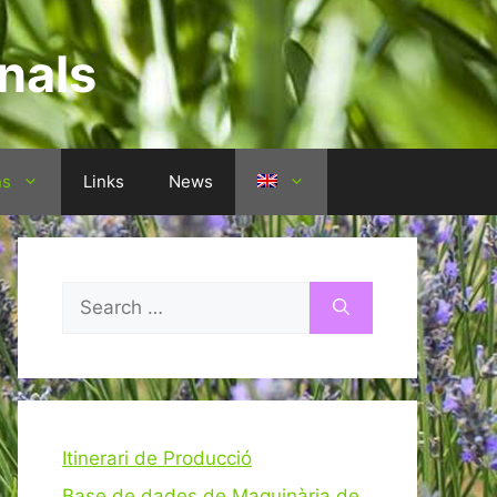
nals
ns
Links
News
Search
for:
Itinerari de Producció
Base de dades de Maquinària de