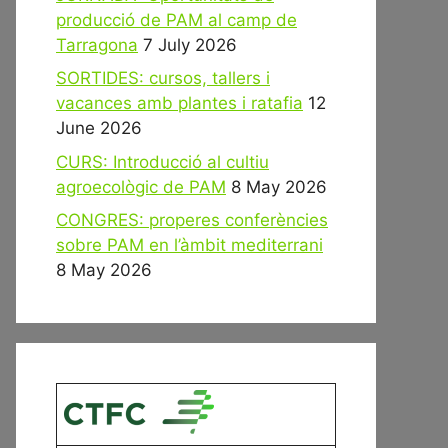
producció de PAM al camp de
Tarragona
7 July 2026
SORTIDES: cursos, tallers i
vacances amb plantes i ratafia
12
June 2026
CURS: Introducció al cultiu
agroecològic de PAM
8 May 2026
CONGRES: properes conferències
sobre PAM en l’àmbit mediterrani
8 May 2026