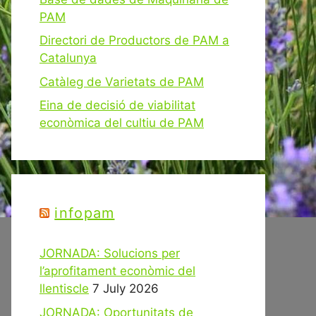
PAM
Directori de Productors de PAM a
Catalunya
Catàleg de Varietats de PAM
Eina de decisió de viabilitat
econòmica del cultiu de PAM
infopam
JORNADA: Solucions per
l’aprofitament econòmic del
llentiscle
7 July 2026
JORNADA: Oportunitats de