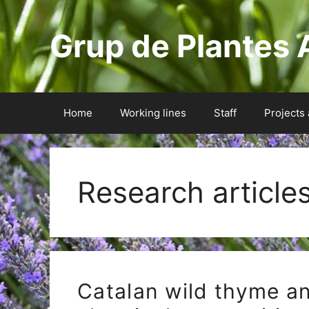
Skip
to
Grup de Plantes 
content
Home
Working lines
Staff
Projects
Research article
Catalan wild thyme a