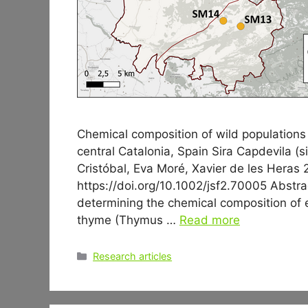
Chemical composition of wild populations
central Catalonia, Spain Sira Capdevila (s
Cristóbal, Eva Moré, Xavier de les Heras
https://doi.org/10.1002/jsf2.70005 Abstr
determining the chemical composition of e
thyme (Thymus …
Read more
Categories
Research articles