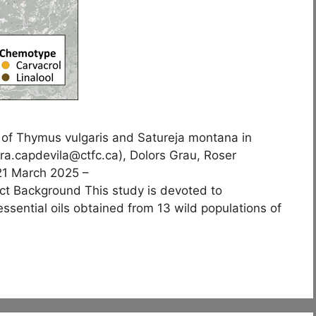
 of Thymus vulgaris and Satureja montana in
ira.capdevila@ctfc.ca), Dolors Grau, Roser
 21 March 2025 –
act Background This study is devoted to
ssential oils obtained from 13 wild populations of