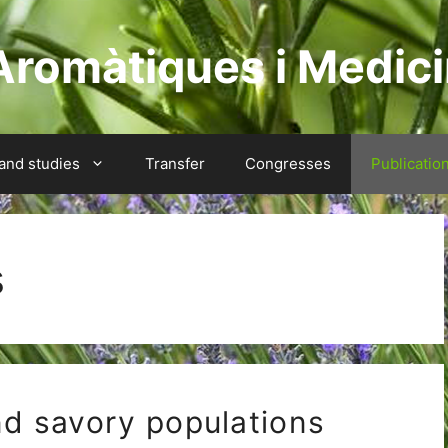
Aromàtiques i Medici
 and studies
Transfer
Congresses
Publicatio
s
nd savory populations