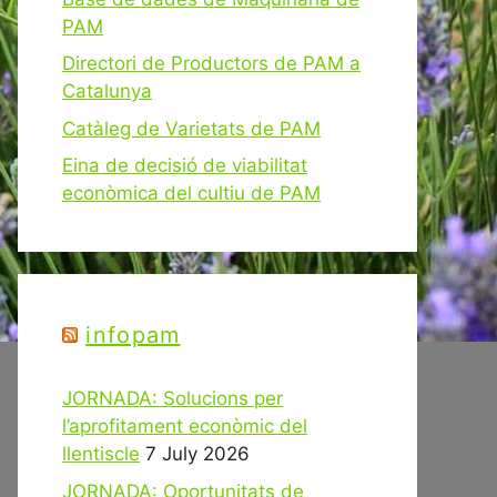
PAM
Directori de Productors de PAM a
Catalunya
Catàleg de Varietats de PAM
Eina de decisió de viabilitat
econòmica del cultiu de PAM
infopam
JORNADA: Solucions per
l’aprofitament econòmic del
llentiscle
7 July 2026
JORNADA: Oportunitats de