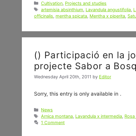
Categories
Cultivation
,
Projects and studies
Tags
artemisia absinthium
,
Lavandula angustifolia
,
L
officinalis
,
mentha spicata
,
Mentha x piperita
,
Sat
() Participació en la 
projecte Sabor a Bos
Wednesday April 20th, 2011
by
Editor
Sorry, this entry is only available in .
Categories
News
Tags
Arnica montana
,
Lavandula x intermedia
,
Rosa 
1 Comment