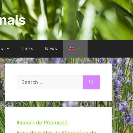
nals
ns
Links
News
Search
for:
Itinerari de Producció
Base de dades de Maquinària de