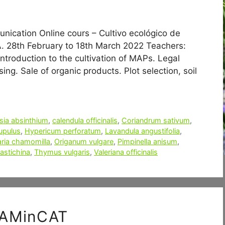
unication Online cours – Cultivo ecológico de
A. 28th February to 18th March 2022 Teachers:
ntroduction to the cultivation of MAPs. Legal
ng. Sale of organic products. Plot selection, soil
sia absinthium
,
calendula officinalis
,
Coriandrum sativum
,
upulus
,
Hypericum perforatum
,
Lavandula angustifolia
,
aria chamomilla
,
Origanum vulgare
,
Pimpinella anisum
,
stichina
,
Thymus vulgaris
,
Valeriana officinalis
 PAMinCAT