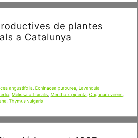
roductives de plantes
als a Catalunya
cea angustifolia
,
Echinacea purpurea
,
Lavandula
media
,
Melissa officinalis
,
Mentha x piperita
,
Origanum virens
,
ana
,
Thymus vulgaris