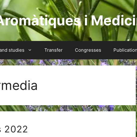
Aromàtiques i Medici
 and studies
Transfer
Congresses
Publicatio
rmedia
s 2022