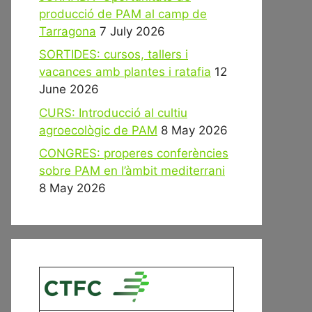
producció de PAM al camp de
Tarragona
7 July 2026
SORTIDES: cursos, tallers i
vacances amb plantes i ratafia
12
June 2026
CURS: Introducció al cultiu
agroecològic de PAM
8 May 2026
CONGRES: properes conferències
sobre PAM en l’àmbit mediterrani
8 May 2026