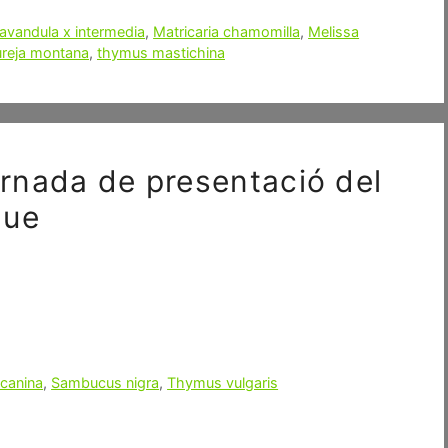
avandula x intermedia
,
Matricaria chamomilla
,
Melissa
ureja montana
,
thymus mastichina
jornada de presentació del
que
canina
,
Sambucus nigra
,
Thymus vulgaris