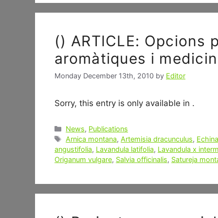
() ARTICLE: Opcions p
aromàtiques i medicin
Monday December 13th, 2010
by
Editor
Sorry, this entry is only available in .
Categories
News
,
Publications
Tags
Arnica montana
,
Artemisia dracunculus
,
Echina
angustifolia
,
Lavandula latifolia
,
Lavandula x inter
Origanum vulgare
,
Salvia officinalis
,
Satureja mont