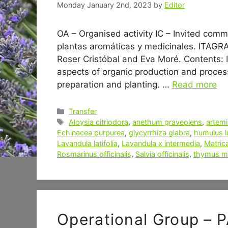
Monday January 2nd, 2023
by
Editor
OA – Organised activity IC – Invited comm
plantas aromáticas y medicinales. ITAGR
Roser Cristóbal and Eva Moré. Contents: I
aspects of organic production and processi
preparation and planting. …
Read more
Categories
Transfer
Tags
Aloysia citriodora
,
anethum graveolens
,
artemi
Echinacea purpurea
,
glycyrrhiza glabra
,
humulus l
Lavandula latifolia
,
Lavandula x intermedia
,
Matric
Rosmarinus officinalis
,
Salvia officinalis
,
thymus ma
Operational Group –