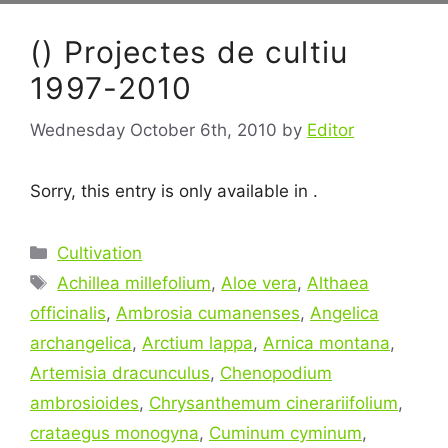
() Projectes de cultiu
1997-2010
Wednesday October 6th, 2010
by
Editor
Sorry, this entry is only available in .
Categories
Cultivation
Tags
Achillea millefolium
,
Aloe vera
,
Althaea
officinalis
,
Ambrosia cumanenses
,
Angelica
archangelica
,
Arctium lappa
,
Arnica montana
,
Artemisia dracunculus
,
Chenopodium
ambrosioides
,
Chrysanthemum cinerariifolium
,
crataegus monogyna
,
Cuminum cyminum
,