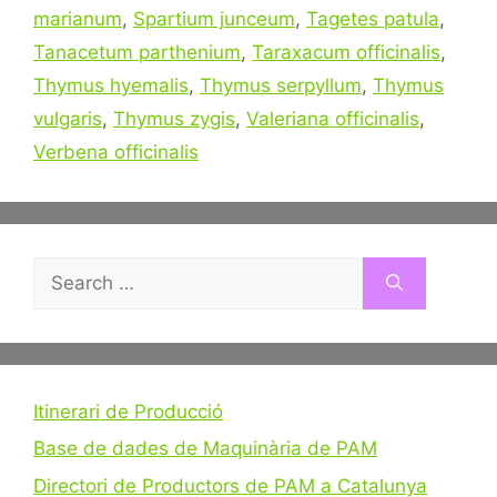
marianum
,
Spartium junceum
,
Tagetes patula
,
Tanacetum parthenium
,
Taraxacum officinalis
,
Thymus hyemalis
,
Thymus serpyllum
,
Thymus
vulgaris
,
Thymus zygis
,
Valeriana officinalis
,
Verbena officinalis
Search
for:
Itinerari de Producció
Base de dades de Maquinària de PAM
Directori de Productors de PAM a Catalunya