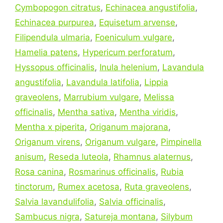
Cymbopogon citratus
,
Echinacea angustifolia
,
Echinacea purpurea
,
Equisetum arvense
,
Filipendula ulmaria
,
Foeniculum vulgare
,
Hamelia patens
,
Hypericum perforatum
,
Hyssopus officinalis
,
Inula helenium
,
Lavandula
angustifolia
,
Lavandula latifolia
,
Lippia
graveolens
,
Marrubium vulgare
,
Melissa
officinalis
,
Mentha sativa
,
Mentha viridis
,
Mentha x piperita
,
Origanum majorana
,
Origanum virens
,
Origanum vulgare
,
Pimpinella
anisum
,
Reseda luteola
,
Rhamnus alaternus
,
Rosa canina
,
Rosmarinus officinalis
,
Rubia
tinctorum
,
Rumex acetosa
,
Ruta graveolens
,
Salvia lavandulifolia
,
Salvia officinalis
,
Sambucus nigra
,
Satureja montana
,
Silybum