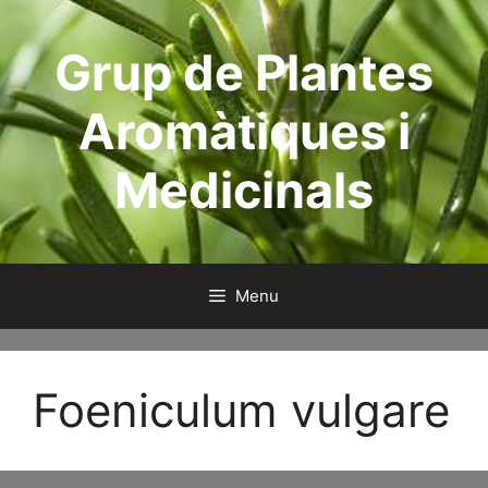
Skip
to
Grup de Plantes
content
Aromàtiques i
Medicinals
Menu
Foeniculum vulgare