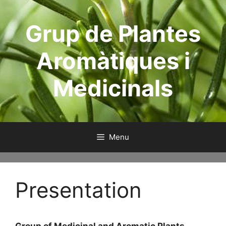
Skip
to
Grup de Plantes
content
Aromàtiques i
Medicinals
Menu
Presentation