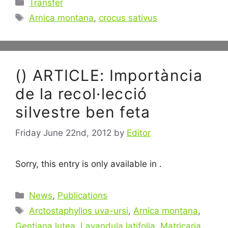
Categories
Transfer
Tags
Arnica montana
,
crocus sativus
() ARTICLE: Importància
de la recol·lecció
silvestre ben feta
Friday June 22nd, 2012
by
Editor
Sorry, this entry is only available in .
Categories
News
,
Publications
Tags
Arctostaphyllos uva-ursi
,
Arnica montana
,
Gentiana lutea
,
Lavandula latifolia
,
Matricaria