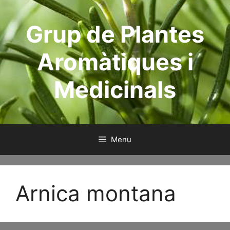
Skip
to
Grup de Plantes
content
Aromàtiques i
Medicinals
Menu
Arnica montana