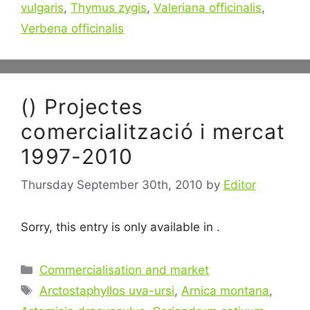
vulgaris
,
Thymus zygis
,
Valeriana officinalis
,
Verbena officinalis
() Projectes
comercialització i mercat
1997-2010
Thursday September 30th, 2010
by
Editor
Sorry, this entry is only available in .
Categories
Commercialisation and market
Tags
Arctostaphyllos uva-ursi
,
Arnica montana
,