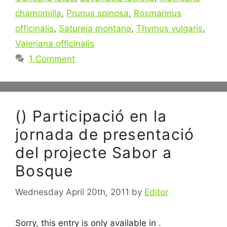
chamomilla
,
Prunus spinosa
,
Rosmarinus
officinalis
,
Satureja montana
,
Thymus vulgaris
,
Valeriana officinalis
1 Comment
() Participació en la
jornada de presentació
del projecte Sabor a
Bosque
Wednesday April 20th, 2011
by
Editor
Sorry, this entry is only available in .