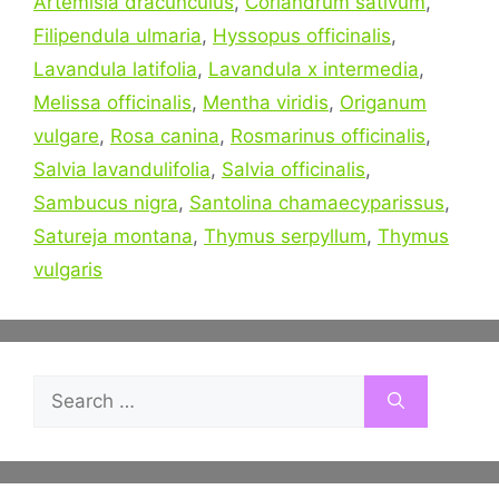
Artemisia dracunculus
,
Coriandrum sativum
,
Filipendula ulmaria
,
Hyssopus officinalis
,
Lavandula latifolia
,
Lavandula x intermedia
,
Melissa officinalis
,
Mentha viridis
,
Origanum
vulgare
,
Rosa canina
,
Rosmarinus officinalis
,
Salvia lavandulifolia
,
Salvia officinalis
,
Sambucus nigra
,
Santolina chamaecyparissus
,
Satureja montana
,
Thymus serpyllum
,
Thymus
vulgaris
Search
for: