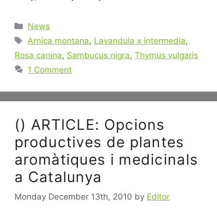
Categories
News
Tags
Arnica montana
,
Lavandula x intermedia
,
Rosa canina
,
Sambucus nigra
,
Thymus vulgaris
1 Comment
() ARTICLE: Opcions
productives de plantes
aromàtiques i medicinals
a Catalunya
Monday December 13th, 2010
by
Editor