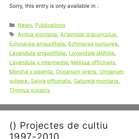
Sorry, this entry is only available in .
Categories
News
,
Publications
Tags
Arnica montana
,
Artemisia dracunculus
,
Echinacea angustifolia
,
Echinacea purpurea
,
Lavandula angustifolia
,
Lavandula latifolia
,
Lavandula x intermedia
,
Melissa officinalis
,
Mentha x piperita
,
Origanum virens
,
Origanum
vulgare
,
Salvia officinalis
,
Satureja montana
,
Thymus vulgaris
() Projectes de cultiu
1997-2010