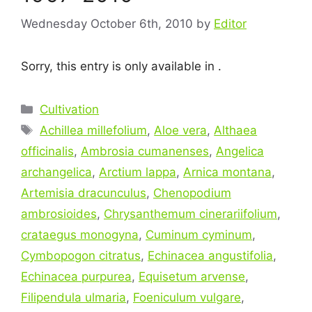
Wednesday October 6th, 2010
by
Editor
Sorry, this entry is only available in .
Categories
Cultivation
Tags
Achillea millefolium
,
Aloe vera
,
Althaea
officinalis
,
Ambrosia cumanenses
,
Angelica
archangelica
,
Arctium lappa
,
Arnica montana
,
Artemisia dracunculus
,
Chenopodium
ambrosioides
,
Chrysanthemum cinerariifolium
,
crataegus monogyna
,
Cuminum cyminum
,
Cymbopogon citratus
,
Echinacea angustifolia
,
Echinacea purpurea
,
Equisetum arvense
,
Filipendula ulmaria
,
Foeniculum vulgare
,