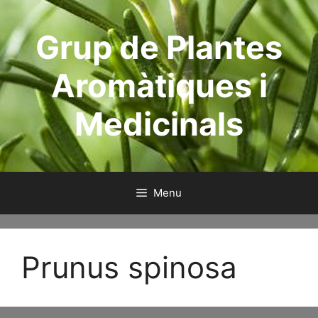
Aller
au
Grup de Plantes
contenu
Aromàtiques i
Medicinals
Menu
Prunus spinosa