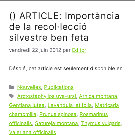
() ARTICLE: Importància
de la recol·lecció
silvestre ben feta
vendredi 22 juin 2012
par
Editor
Désolé, cet article est seulement disponible en .
Catégories
Nouvelles
,
Publications
Étiquettes
Arctostaphyllos uva-ursi
,
Arnica montana
,
Gentiana lutea
,
Lavandula latifolia
,
Matricaria
chamomilla
,
Prunus spinosa
,
Rosmarinus
officinalis
,
Satureja montana
,
Thymus vulgaris
,
Valeriana officinalis