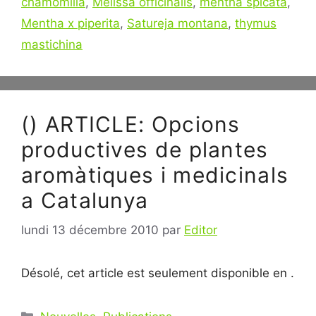
chamomilla
,
Melissa officinalis
,
mentha spicata
,
Mentha x piperita
,
Satureja montana
,
thymus
mastichina
() ARTICLE: Opcions
productives de plantes
aromàtiques i medicinals
a Catalunya
lundi 13 décembre 2010
par
Editor
Désolé, cet article est seulement disponible en .
Catégories