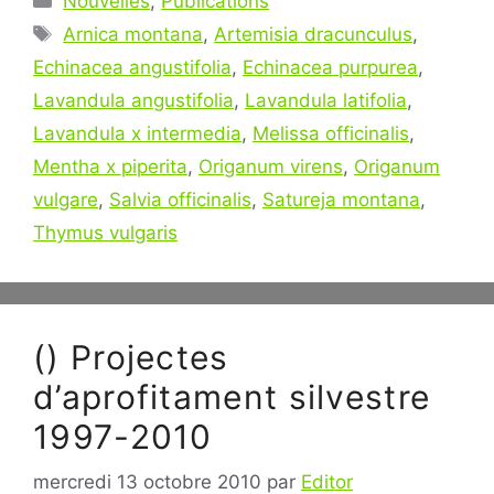
Nouvelles
,
Publications
Étiquettes
Arnica montana
,
Artemisia dracunculus
,
Echinacea angustifolia
,
Echinacea purpurea
,
Lavandula angustifolia
,
Lavandula latifolia
,
Lavandula x intermedia
,
Melissa officinalis
,
Mentha x piperita
,
Origanum virens
,
Origanum
vulgare
,
Salvia officinalis
,
Satureja montana
,
Thymus vulgaris
() Projectes
d’aprofitament silvestre
1997-2010
mercredi 13 octobre 2010
par
Editor