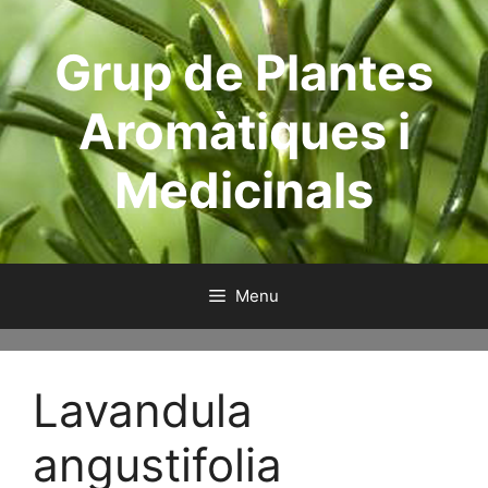
Aller
au
Grup de Plantes
contenu
Aromàtiques i
Medicinals
Menu
Lavandula
angustifolia