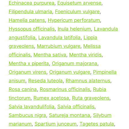
Echinacea purpurea
,
Equisetum arvense
,
Filipendula ulmaria
,
Foeniculum vulgare
,
Hamelia patens
,
Hypericum perforatum
,
Hyssopus officinalis
,
Inula helenium
,
Lavandula
angustifolia
,
Lavandula latifolia
,
Lippia
graveolens
,
Marrubium vulgare
,
Melissa
officinalis
,
Mentha sativa
,
Mentha viridis
,
Mentha x piperita
,
Origanum majorana
,
Origanum virens
,
Origanum vulgare
,
Pimpinella
anisum
,
Reseda luteola
,
Rhamnus alaternus
,
Rosa canina
,
Rosmarinus officinalis
,
Rubia
tinctorum
,
Rumex acetosa
,
Ruta graveolens
,
Salvia lavandulifolia
,
Salvia officinalis
,
Sambucus nigra
,
Satureja montana
,
Silybum
marianum
,
Spartium junceum
,
Tagetes patula
,