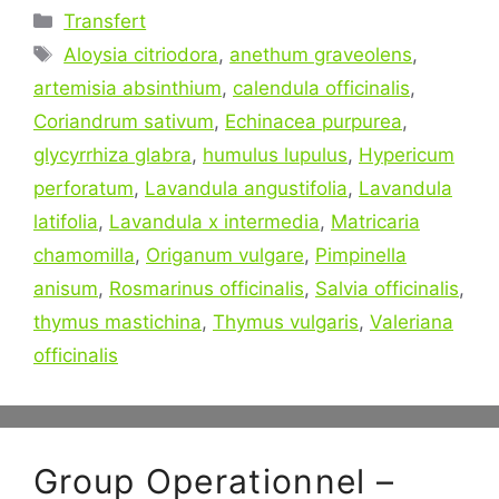
Catégories
Transfert
Étiquettes
Aloysia citriodora
,
anethum graveolens
,
artemisia absinthium
,
calendula officinalis
,
Coriandrum sativum
,
Echinacea purpurea
,
glycyrrhiza glabra
,
humulus lupulus
,
Hypericum
perforatum
,
Lavandula angustifolia
,
Lavandula
latifolia
,
Lavandula x intermedia
,
Matricaria
chamomilla
,
Origanum vulgare
,
Pimpinella
anisum
,
Rosmarinus officinalis
,
Salvia officinalis
,
thymus mastichina
,
Thymus vulgaris
,
Valeriana
officinalis
Group Operationnel –