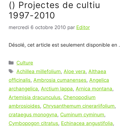
() Projectes de cultiu
1997-2010
mercredi 6 octobre 2010
par
Editor
Désolé, cet article est seulement disponible en .
Catégories
Culture
Étiquettes
Achillea millefolium
,
Aloe vera
,
Althaea
officinalis
,
Ambrosia cumanenses
,
Angelica
archangelica
,
Arctium lappa
,
Arnica montana
,
Artemisia dracunculus
,
Chenopodium
ambrosioides
,
Chrysanthemum cinerariifolium
,
crataegus monogyna
,
Cuminum cyminum
,
Cymbopogon citratus
,
Echinacea angustifolia
,