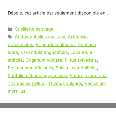
Désolé, cet article est seulement disponible en .
Catégories
Cueillette sauvage
Étiquettes
Arctostaphyllos uva-ursi
,
Artemisia
dracunculus
,
Filipendula ulmaria
,
Gentiana
lutea
,
Lavandula angustifolia
,
Lavandula
latifolia
,
Origanum vulgare
,
Pinus sylvestris
,
Rosmarinus officinalis
,
Salvia lavandulifolia
,
Santolina chamaecyparissus
,
Satureja montana
,
Thymus serpyllum
,
Thymus vulgaris
,
Vaccinium
myrtillus