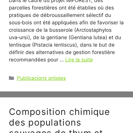
Dans le cadre du projet IMFOREST, des
parcelles forestières ont été établies où des
pratiques de débroussaillement sélectif du
sous‑bois ont été appliquées afin de favoriser la
croissance de la busserole (Arctostaphylos
uva‑ursi), de la gentiane (Gentiana lutea) et du
lentisque (Pistacia lentiscus), dans le but de
définir des alternatives de gestion forestière
recommandées pour …
Lire la suite
Catégories
Publicacions pròpies
Composition chimique
des populations