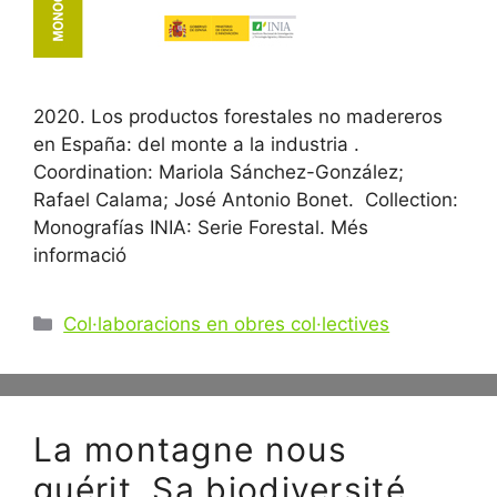
2020. Los productos forestales no madereros
en España: del monte a la industria .
Coordination: Mariola Sánchez-González;
Rafael Calama; José Antonio Bonet. Collection:
Monografías INIA: Serie Forestal. Més
informació
Catégories
Col·laboracions en obres col·lectives
La montagne nous
guérit. Sa biodiversité