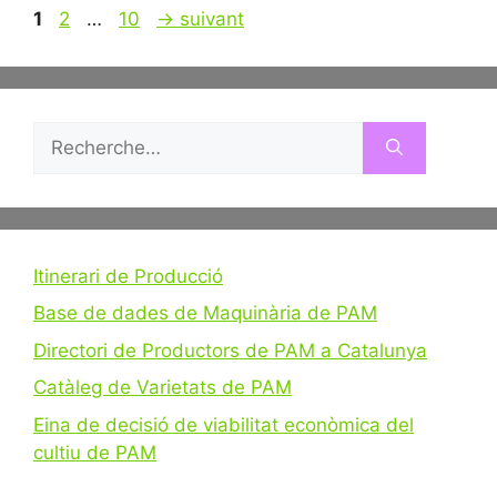
Navigation
Page
Page
Page
1
2
…
10
→
suivant
des
articles
Rechercher :
Itinerari de Producció
Base de dades de Maquinària de PAM
Directori de Productors de PAM a Catalunya
Catàleg de Varietats de PAM
Eina de decisió de viabilitat econòmica del
cultiu de PAM