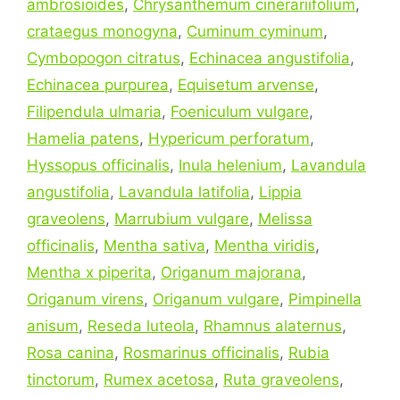
ambrosioides
,
Chrysanthemum cinerariifolium
,
crataegus monogyna
,
Cuminum cyminum
,
Cymbopogon citratus
,
Echinacea angustifolia
,
Echinacea purpurea
,
Equisetum arvense
,
Filipendula ulmaria
,
Foeniculum vulgare
,
Hamelia patens
,
Hypericum perforatum
,
Hyssopus officinalis
,
Inula helenium
,
Lavandula
angustifolia
,
Lavandula latifolia
,
Lippia
graveolens
,
Marrubium vulgare
,
Melissa
officinalis
,
Mentha sativa
,
Mentha viridis
,
Mentha x piperita
,
Origanum majorana
,
Origanum virens
,
Origanum vulgare
,
Pimpinella
anisum
,
Reseda luteola
,
Rhamnus alaternus
,
Rosa canina
,
Rosmarinus officinalis
,
Rubia
tinctorum
,
Rumex acetosa
,
Ruta graveolens
,