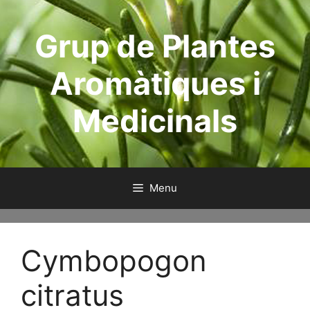
Aller
au
Grup de Plantes
contenu
Aromàtiques i
Medicinals
Menu
Cymbopogon
citratus