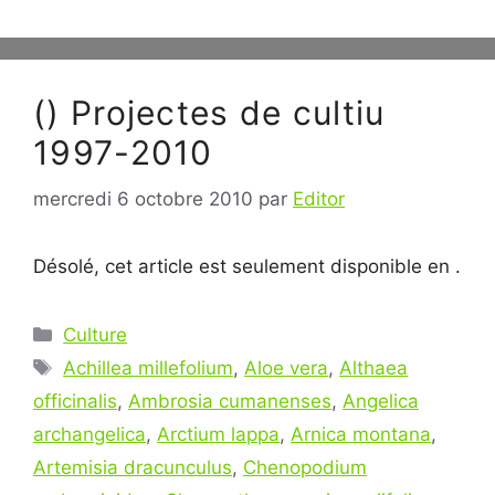
() Projectes de cultiu
1997-2010
mercredi 6 octobre 2010
par
Editor
Désolé, cet article est seulement disponible en .
Catégories
Culture
Étiquettes
Achillea millefolium
,
Aloe vera
,
Althaea
officinalis
,
Ambrosia cumanenses
,
Angelica
archangelica
,
Arctium lappa
,
Arnica montana
,
Artemisia dracunculus
,
Chenopodium