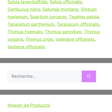
Salvia lavandulifolia
,
Salvia officinalis
,
Sambucus nigra
,
Satureja montana
,
Silybum
marianum
,
Spartium junceum
,
Tagetes patula
,
Tanacetum parthenium
,
Taraxacum officinalis
,
Thymus hyemalis
,
Thymus serpyllum
,
Thymus
vulgaris
,
Thymus zygis
,
Valeriana officinalis
,
Verbena officinalis
Rechercher :
Itinerari de Producció