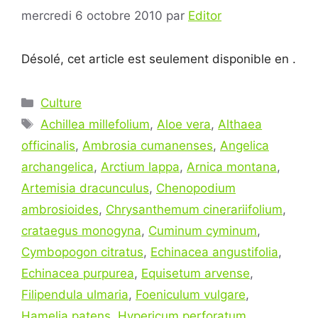
mercredi 6 octobre 2010
par
Editor
Désolé, cet article est seulement disponible en .
Catégories
Culture
Étiquettes
Achillea millefolium
,
Aloe vera
,
Althaea
officinalis
,
Ambrosia cumanenses
,
Angelica
archangelica
,
Arctium lappa
,
Arnica montana
,
Artemisia dracunculus
,
Chenopodium
ambrosioides
,
Chrysanthemum cinerariifolium
,
crataegus monogyna
,
Cuminum cyminum
,
Cymbopogon citratus
,
Echinacea angustifolia
,
Echinacea purpurea
,
Equisetum arvense
,
Filipendula ulmaria
,
Foeniculum vulgare
,
Hamelia patens
,
Hypericum perforatum
,