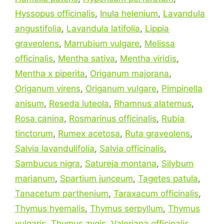
Hyssopus officinalis
,
Inula helenium
,
Lavandula
angustifolia
,
Lavandula latifolia
,
Lippia
graveolens
,
Marrubium vulgare
,
Melissa
officinalis
,
Mentha sativa
,
Mentha viridis
,
Mentha x piperita
,
Origanum majorana
,
Origanum virens
,
Origanum vulgare
,
Pimpinella
anisum
,
Reseda luteola
,
Rhamnus alaternus
,
Rosa canina
,
Rosmarinus officinalis
,
Rubia
tinctorum
,
Rumex acetosa
,
Ruta graveolens
,
Salvia lavandulifolia
,
Salvia officinalis
,
Sambucus nigra
,
Satureja montana
,
Silybum
marianum
,
Spartium junceum
,
Tagetes patula
,
Tanacetum parthenium
,
Taraxacum officinalis
,
Thymus hyemalis
,
Thymus serpyllum
,
Thymus
vulgaris
,
Thymus zygis
,
Valeriana officinalis
,