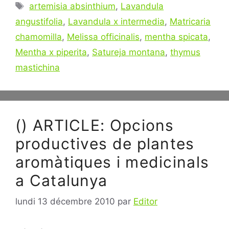
Étiquettes
artemisia absinthium
,
Lavandula
angustifolia
,
Lavandula x intermedia
,
Matricaria
chamomilla
,
Melissa officinalis
,
mentha spicata
,
Mentha x piperita
,
Satureja montana
,
thymus
mastichina
() ARTICLE: Opcions
productives de plantes
aromàtiques i medicinals
a Catalunya
lundi 13 décembre 2010
par
Editor