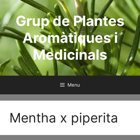
Aller
au
Grup de Plantes
contenu
Aromàtiques i
Medicinals
Menu
Mentha x piperita