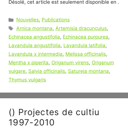
Désolé, cet article est seulement disponible en .
Catégories
Nouvelles
,
Publications
Étiquettes
Arnica montana
,
Artemisia dracunculus
,
Echinacea angustifolia
,
Echinacea purpurea
,
Lavandula angustifolia
,
Lavandula latifolia
,
Lavandula x intermedia
,
Melissa officinalis
,
Mentha x piperita
,
Origanum virens
,
Origanum
vulgare
,
Salvia officinalis
,
Satureja montana
,
Thymus vulgaris
() Projectes de cultiu
1997-2010