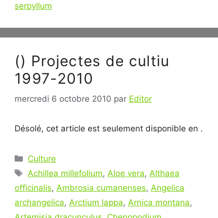
serpyllum
() Projectes de cultiu
1997-2010
mercredi 6 octobre 2010
par
Editor
Désolé, cet article est seulement disponible en .
Catégories
Culture
Étiquettes
Achillea millefolium
,
Aloe vera
,
Althaea
officinalis
,
Ambrosia cumanenses
,
Angelica
archangelica
,
Arctium lappa
,
Arnica montana
,
Artemisia dracunculus
,
Chenopodium