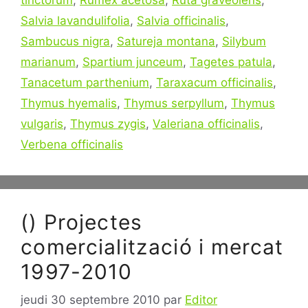
Salvia lavandulifolia
,
Salvia officinalis
,
Sambucus nigra
,
Satureja montana
,
Silybum
marianum
,
Spartium junceum
,
Tagetes patula
,
Tanacetum parthenium
,
Taraxacum officinalis
,
Thymus hyemalis
,
Thymus serpyllum
,
Thymus
vulgaris
,
Thymus zygis
,
Valeriana officinalis
,
Verbena officinalis
() Projectes
comercialització i mercat
1997-2010
jeudi 30 septembre 2010
par
Editor