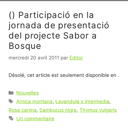
() Participació en la
jornada de presentació
del projecte Sabor a
Bosque
mercredi 20 avril 2011
par
Editor
Désolé, cet article est seulement disponible en .
Catégories
Nouvelles
Étiquettes
Arnica montana
,
Lavandula x intermedia
,
Rosa canina
,
Sambucus nigra
,
Thymus vulgaris
Un commentaire