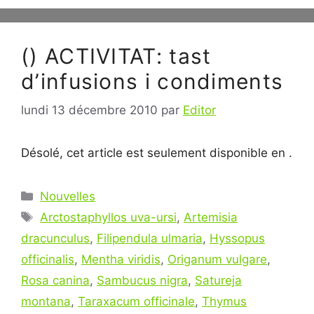
() ACTIVITAT: tast
d’infusions i condiments
lundi 13 décembre 2010
par
Editor
Désolé, cet article est seulement disponible en .
Catégories
Nouvelles
Étiquettes
Arctostaphyllos uva-ursi
,
Artemisia
dracunculus
,
Filipendula ulmaria
,
Hyssopus
officinalis
,
Mentha viridis
,
Origanum vulgare
,
Rosa canina
,
Sambucus nigra
,
Satureja
montana
,
Taraxacum officinale
,
Thymus