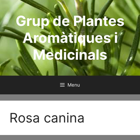
Aller
au
Grup de Plantes
contenu
Aromàtiques i
Medicinals
Menu
Rosa canina