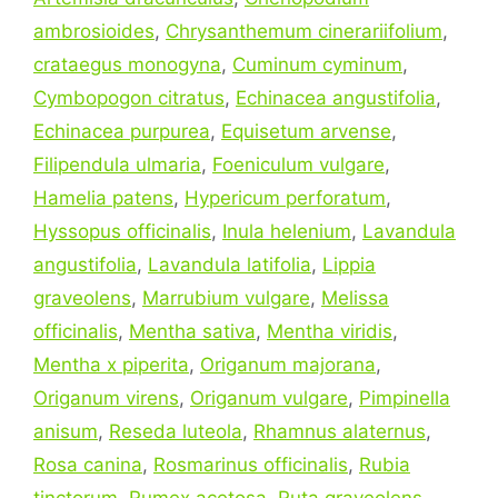
ambrosioides
,
Chrysanthemum cinerariifolium
,
crataegus monogyna
,
Cuminum cyminum
,
Cymbopogon citratus
,
Echinacea angustifolia
,
Echinacea purpurea
,
Equisetum arvense
,
Filipendula ulmaria
,
Foeniculum vulgare
,
Hamelia patens
,
Hypericum perforatum
,
Hyssopus officinalis
,
Inula helenium
,
Lavandula
angustifolia
,
Lavandula latifolia
,
Lippia
graveolens
,
Marrubium vulgare
,
Melissa
officinalis
,
Mentha sativa
,
Mentha viridis
,
Mentha x piperita
,
Origanum majorana
,
Origanum virens
,
Origanum vulgare
,
Pimpinella
anisum
,
Reseda luteola
,
Rhamnus alaternus
,
Rosa canina
,
Rosmarinus officinalis
,
Rubia
tinctorum
,
Rumex acetosa
,
Ruta graveolens
,