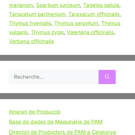
marianum
,
Spartium junceum
,
Tagetes patula
,
Tanacetum parthenium
,
Taraxacum officinalis
,
Thymus hyemalis
,
Thymus serpyllum
,
Thymus
vulgaris
,
Thymus zygis
,
Valeriana officinalis
,
Verbena officinalis
Rechercher :
Itinerari de Producció
Base de dades de Maquinària de PAM
Directori de Productors de PAM a Catalunya