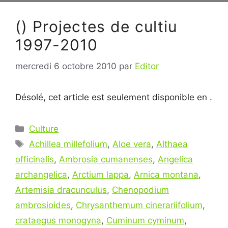
() Projectes de cultiu
1997-2010
mercredi 6 octobre 2010
par
Editor
Désolé, cet article est seulement disponible en .
Catégories
Culture
Étiquettes
Achillea millefolium
,
Aloe vera
,
Althaea
officinalis
,
Ambrosia cumanenses
,
Angelica
archangelica
,
Arctium lappa
,
Arnica montana
,
Artemisia dracunculus
,
Chenopodium
ambrosioides
,
Chrysanthemum cinerariifolium
,
crataegus monogyna
,
Cuminum cyminum
,