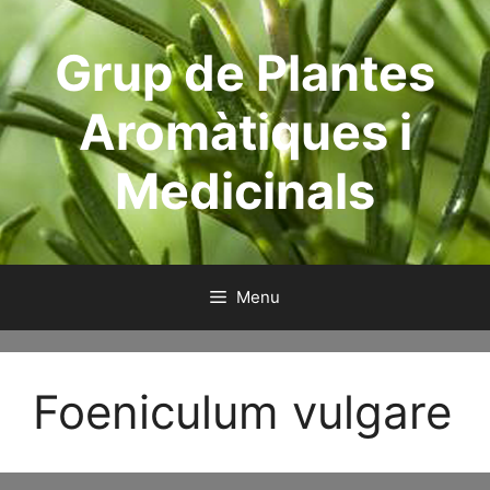
Aller
au
Grup de Plantes
contenu
Aromàtiques i
Medicinals
Menu
Foeniculum vulgare