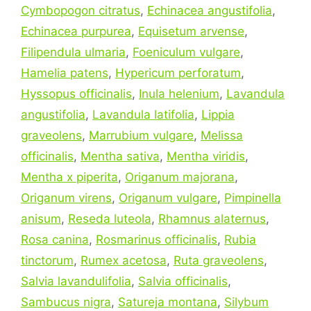
Cymbopogon citratus
,
Echinacea angustifolia
,
Echinacea purpurea
,
Equisetum arvense
,
Filipendula ulmaria
,
Foeniculum vulgare
,
Hamelia patens
,
Hypericum perforatum
,
Hyssopus officinalis
,
Inula helenium
,
Lavandula
angustifolia
,
Lavandula latifolia
,
Lippia
graveolens
,
Marrubium vulgare
,
Melissa
officinalis
,
Mentha sativa
,
Mentha viridis
,
Mentha x piperita
,
Origanum majorana
,
Origanum virens
,
Origanum vulgare
,
Pimpinella
anisum
,
Reseda luteola
,
Rhamnus alaternus
,
Rosa canina
,
Rosmarinus officinalis
,
Rubia
tinctorum
,
Rumex acetosa
,
Ruta graveolens
,
Salvia lavandulifolia
,
Salvia officinalis
,
Sambucus nigra
,
Satureja montana
,
Silybum