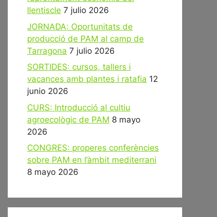
llentiscle
7 julio 2026
JORNADA: Oportunitats de
producció de PAM al camp de
Tarragona
7 julio 2026
SORTIDES: cursos, tallers i
vacances amb plantes i ratafia
12
junio 2026
CURS: Introducció al cultiu
agroecològic de PAM
8 mayo
2026
CONGRES: properes conferències
sobre PAM en l’àmbit mediterrani
8 mayo 2026