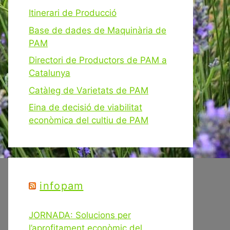
Itinerari de Producció
Base de dades de Maquinària de
PAM
Directori de Productors de PAM a
Catalunya
Catàleg de Varietats de PAM
Eina de decisió de viabilitat
econòmica del cultiu de PAM
infopam
JORNADA: Solucions per
l’aprofitament econòmic del