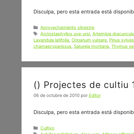
Disculpa, pero esta entrada está disponibl
Categorías
Aprovechamiento silvestre
Etiquetas
Arctostaphyllos uva-ursi
,
Artemisia dracuncul
Lavandula latifolia
,
Origanum vulgare
,
Pinus sylves
chamaecyparissus
,
Satureja montana
,
Thymus se
() Projectes de culti
06 de octubre de 2010
por
Editor
Disculpa, pero esta entrada está disponibl
Categorías
Cultivo
Etiquetas