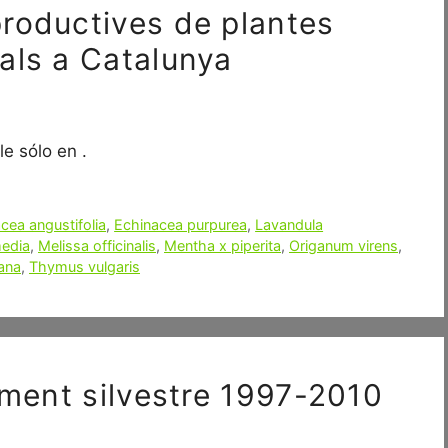
roductives de plantes
als a Catalunya
e sólo en .
cea angustifolia
,
Echinacea purpurea
,
Lavandula
media
,
Melissa officinalis
,
Mentha x piperita
,
Origanum virens
,
ana
,
Thymus vulgaris
tament silvestre 1997-2010