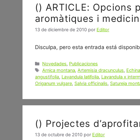
() ARTICLE: Opcions p
aromàtiques i medicin
13 de diciembre de 2010
por
Editor
Disculpa, pero esta entrada está disponibl
Categorías
Novedades
,
Publicaciones
Etiquetas
Arnica montana
,
Artemisia dracunculus
,
Echina
angustifolia
,
Lavandula latifolia
,
Lavandula x inter
Origanum vulgare
,
Salvia officinalis
,
Satureja mont
() Projectes d’aprofi
13 de octubre de 2010
por
Editor