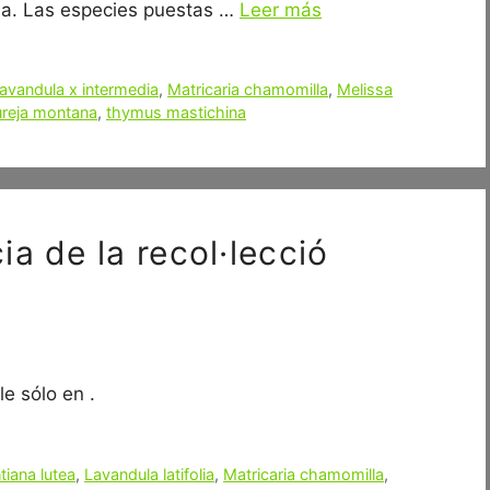
uña. Las especies puestas …
Leer más
avandula x intermedia
,
Matricaria chamomilla
,
Melissa
ureja montana
,
thymus mastichina
a de la recol·lecció
e sólo en .
tiana lutea
,
Lavandula latifolia
,
Matricaria chamomilla
,