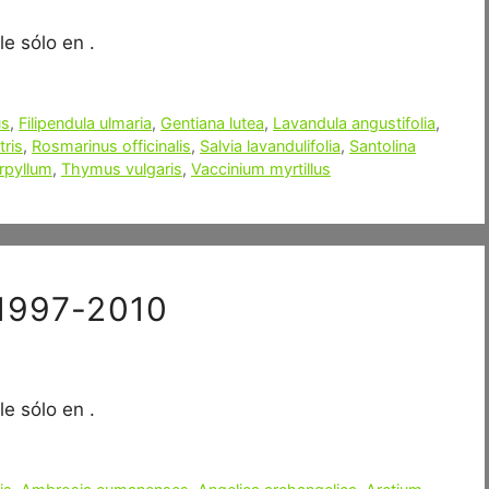
e sólo en .
us
,
Filipendula ulmaria
,
Gentiana lutea
,
Lavandula angustifolia
,
tris
,
Rosmarinus officinalis
,
Salvia lavandulifolia
,
Santolina
rpyllum
,
Thymus vulgaris
,
Vaccinium myrtillus
u 1997-2010
e sólo en .