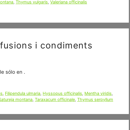
montana
,
Thymus vulgaris
,
Valeriana officinalis
nfusions i condiments
e sólo en .
us
,
Filipendula ulmaria
,
Hyssopus officinalis
,
Mentha viridis
,
Satureja montana
,
Taraxacum officinale
,
Thymus serpyllum