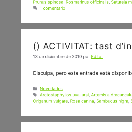
Prunus spinosa
,
Rosmarinus officinalis
,
Satureja 
1 comentario
() ACTIVITAT: tast d’i
13 de diciembre de 2010
por
Editor
Disculpa, pero esta entrada está disponibl
Categorías
Novedades
Etiquetas
Arctostaphyllos uva-ursi
,
Artemisia dracuncul
Origanum vulgare
,
Rosa canina
,
Sambucus nigra
,