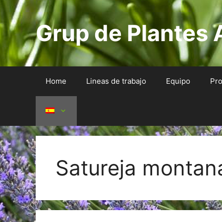
Saltar
al
Grup de Plantes 
contenido
Home
Lineas de trabajo
Equipo
Pro
Satureja montan