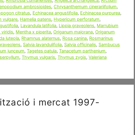
is
,
Ambrosia cumanenses
,
Angelica archangelica
,
Arctium
enopodium ambrosioides
,
Chrysanthemum cinerariifolium
,
ogon citratus
,
Echinacea angustifolia
,
Echinacea purpurea
,
m vulgare
,
Hamelia patens
,
Hypericum perforatum
,
ustifolia
,
Lavandula latifolia
,
Lippia graveolens
,
Marrubium
viridis
,
Mentha x piperita
,
Origanum majorana
,
Origanum
a luteola
,
Rhamnus alaternus
,
Rosa canina
,
Rosmarinus
graveolens
,
Salvia lavandulifolia
,
Salvia officinalis
,
Sambucus
ium junceum
,
Tagetes patula
,
Tanacetum parthenium
,
serpyllum
,
Thymus vulgaris
,
Thymus zygis
,
Valeriana
ització i mercat 1997-