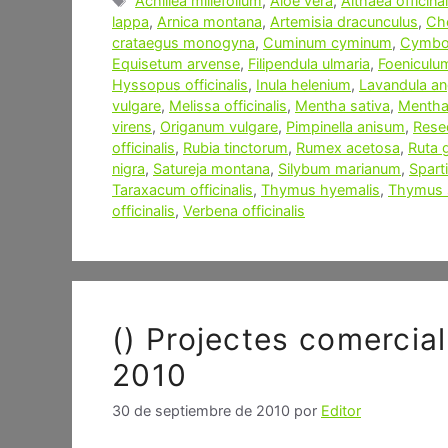
Achillea millefolium
,
Aloe vera
,
Althaea officinal
lappa
,
Arnica montana
,
Artemisia dracunculus
,
Ch
crataegus monogyna
,
Cuminum cyminum
,
Cymbop
Equisetum arvense
,
Filipendula ulmaria
,
Foeniculu
Hyssopus officinalis
,
Inula helenium
,
Lavandula ang
vulgare
,
Melissa officinalis
,
Mentha sativa
,
Mentha 
virens
,
Origanum vulgare
,
Pimpinella anisum
,
Resed
officinalis
,
Rubia tinctorum
,
Rumex acetosa
,
Ruta 
nigra
,
Satureja montana
,
Silybum marianum
,
Spart
Taraxacum officinalis
,
Thymus hyemalis
,
Thymus 
officinalis
,
Verbena officinalis
() Projectes comercial
2010
30 de septiembre de 2010
por
Editor