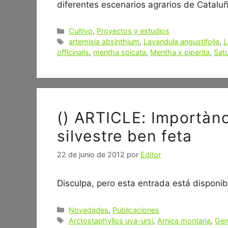
diferentes escenarios agrarios de Catal
Categorías
Cultivo
,
Proyectos y estudios
Etiquetas
artemisia absinthium
,
Lavandula angustifolia
,
L
officinalis
,
mentha spicata
,
Mentha x piperita
,
Sat
() ARTICLE: Importànci
silvestre ben feta
22 de junio de 2012
por
Editor
Disculpa, pero esta entrada está disponibl
Categorías
Novedades
,
Publicaciones
Etiquetas
Arctostaphyllos uva-ursi
,
Arnica montana
,
Gen