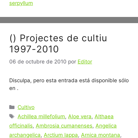
serpyllum
() Projectes de cultiu
1997-2010
06 de octubre de 2010
por
Editor
Disculpa, pero esta entrada está disponible sólo
en .
Categorías
Cultivo
Etiquetas
Achillea millefolium
,
Aloe vera
,
Althaea
officinalis
,
Ambrosia cumanenses
,
Angelica
archangelica
,
Arctium lappa
,
Arnica montana
,