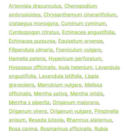
Artemisia dracunculus
,
Chenopodium
ambrosioides
,
Chrysanthemum cinerariifolium
,
crataegus monogyna
,
Cuminum cyminum
,
Cymbopogon citratus
,
Echinacea angustifolia
,
Echinacea purpurea
,
Equisetum arvense
,
Filipendula ulmaria
,
Foeniculum vulgare
,
Hamelia patens
,
Hypericum perforatum
,
Hyssopus officinalis
,
Inula helenium
,
Lavandula
angustifolia
,
Lavandula latifolia
,
Lippia
graveolens
,
Marrubium vulgare
,
Melissa
officinalis
,
Mentha sativa
,
Mentha viridis
,
Mentha x piperita
,
Origanum majorana
,
Origanum virens
,
Origanum vulgare
,
Pimpinella
anisum
,
Reseda luteola
,
Rhamnus alaternus
,
Rosa canina
,
Rosmarinus officinalis
,
Rubia