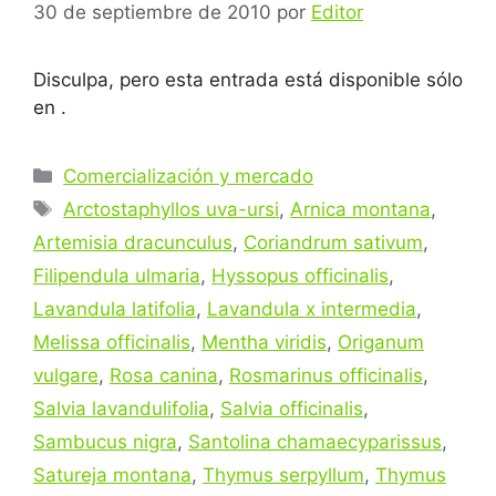
30 de septiembre de 2010
por
Editor
Disculpa, pero esta entrada está disponible sólo
en .
Categorías
Comercialización y mercado
Etiquetas
Arctostaphyllos uva-ursi
,
Arnica montana
,
Artemisia dracunculus
,
Coriandrum sativum
,
Filipendula ulmaria
,
Hyssopus officinalis
,
Lavandula latifolia
,
Lavandula x intermedia
,
Melissa officinalis
,
Mentha viridis
,
Origanum
vulgare
,
Rosa canina
,
Rosmarinus officinalis
,
Salvia lavandulifolia
,
Salvia officinalis
,
Sambucus nigra
,
Santolina chamaecyparissus
,
Satureja montana
,
Thymus serpyllum
,
Thymus