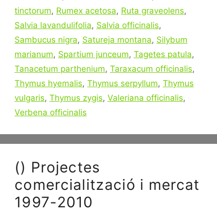
tinctorum
,
Rumex acetosa
,
Ruta graveolens
,
Salvia lavandulifolia
,
Salvia officinalis
,
Sambucus nigra
,
Satureja montana
,
Silybum
marianum
,
Spartium junceum
,
Tagetes patula
,
Tanacetum parthenium
,
Taraxacum officinalis
,
Thymus hyemalis
,
Thymus serpyllum
,
Thymus
vulgaris
,
Thymus zygis
,
Valeriana officinalis
,
Verbena officinalis
() Projectes
comercialització i mercat
1997-2010