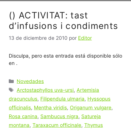
() ACTIVITAT: tast
d’infusions i condiments
13 de diciembre de 2010
por
Editor
Disculpa, pero esta entrada está disponible sólo
en .
Categorías
Novedades
Etiquetas
Arctostaphyllos uva-ursi
,
Artemisia
dracunculus
,
Filipendula ulmaria
,
Hyssopus
officinalis
,
Mentha viridis
,
Origanum vulgare
,
Rosa canina
,
Sambucus nigra
,
Satureja
montana
,
Taraxacum officinale
,
Thymus