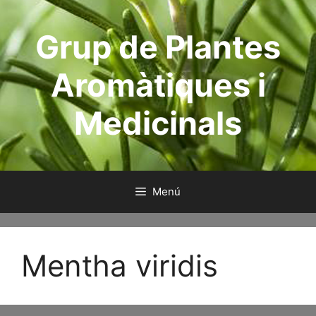
Saltar
al
Grup de Plantes
contenido
Aromàtiques i
Medicinals
Menú
Mentha viridis