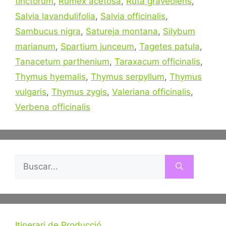
tinctorum
,
Rumex acetosa
,
Ruta graveolens
,
Salvia lavandulifolia
,
Salvia officinalis
,
Sambucus nigra
,
Satureja montana
,
Silybum
marianum
,
Spartium junceum
,
Tagetes patula
,
Tanacetum parthenium
,
Taraxacum officinalis
,
Thymus hyemalis
,
Thymus serpyllum
,
Thymus
vulgaris
,
Thymus zygis
,
Valeriana officinalis
,
Verbena officinalis
Buscar:
Itinerari de Producció