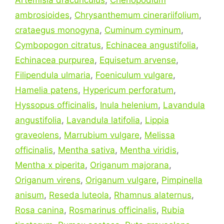
ambrosioides
,
Chrysanthemum cinerariifolium
,
crataegus monogyna
,
Cuminum cyminum
,
Cymbopogon citratus
,
Echinacea angustifolia
,
Echinacea purpurea
,
Equisetum arvense
,
Filipendula ulmaria
,
Foeniculum vulgare
,
Hamelia patens
,
Hypericum perforatum
,
Hyssopus officinalis
,
Inula helenium
,
Lavandula
angustifolia
,
Lavandula latifolia
,
Lippia
graveolens
,
Marrubium vulgare
,
Melissa
officinalis
,
Mentha sativa
,
Mentha viridis
,
Mentha x piperita
,
Origanum majorana
,
Origanum virens
,
Origanum vulgare
,
Pimpinella
anisum
,
Reseda luteola
,
Rhamnus alaternus
,
Rosa canina
,
Rosmarinus officinalis
,
Rubia