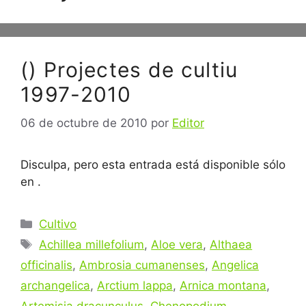
() Projectes de cultiu
1997-2010
06 de octubre de 2010
por
Editor
Disculpa, pero esta entrada está disponible sólo
en .
Categorías
Cultivo
Etiquetas
Achillea millefolium
,
Aloe vera
,
Althaea
officinalis
,
Ambrosia cumanenses
,
Angelica
archangelica
,
Arctium lappa
,
Arnica montana
,
Artemisia dracunculus
,
Chenopodium