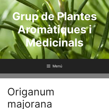
Saltar
al
Grup de Plantes
contenido
Aromàtiques i
Medicinals
Menú
Origanum
majorana