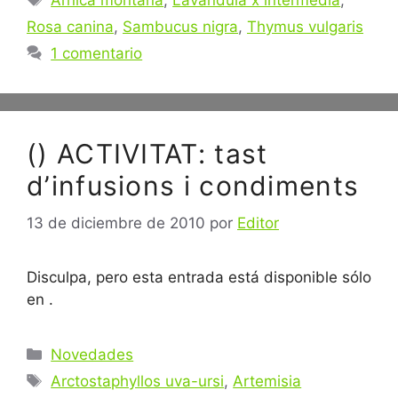
Arnica montana
,
Lavandula x intermedia
,
Rosa canina
,
Sambucus nigra
,
Thymus vulgaris
1 comentario
() ACTIVITAT: tast
d’infusions i condiments
13 de diciembre de 2010
por
Editor
Disculpa, pero esta entrada está disponible sólo
en .
Categorías
Novedades
Etiquetas
Arctostaphyllos uva-ursi
,
Artemisia