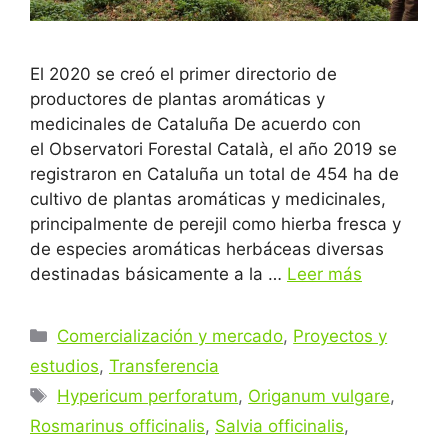
El 2020 se creó el primer directorio de
productores de plantas aromáticas y
medicinales de Cataluña De acuerdo con
el Observatori Forestal Català, el año 2019 se
registraron en Cataluña un total de 454 ha de
cultivo de plantas aromáticas y medicinales,
principalmente de perejil como hierba fresca y
de especies aromáticas herbáceas diversas
destinadas básicamente a la …
Leer más
Categorías
Comercialización y mercado
,
Proyectos y
estudios
,
Transferencia
Etiquetas
Hypericum perforatum
,
Origanum vulgare
,
Rosmarinus officinalis
,
Salvia officinalis
,