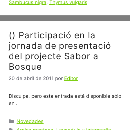
Sambucus nigra
,
Thymus vulgaris
() Participació en la
jornada de presentació
del projecte Sabor a
Bosque
20 de abril de 2011
por
Editor
Disculpa, pero esta entrada está disponible sólo
en .
Categorías
Novedades
Etiquetas