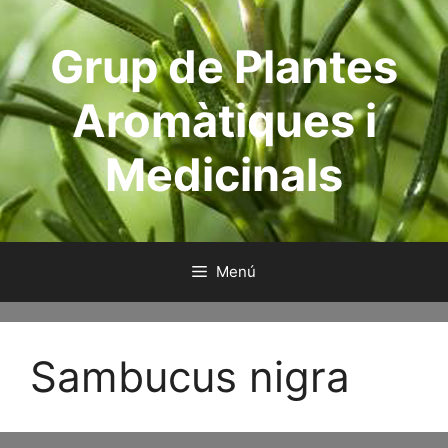
Saltar
al
Grup de Plantes
contenido
Aromàtiques i
Medicinals
Menú
Sambucus nigra