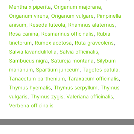
Mentha x piperita
,
Origanum majorana
,
Origanum virens
,
Origanum vulgare
,
Pimpinella
anisum
,
Reseda luteola
,
Rhamnus alaternus
,
Rosa canina
,
Rosmarinus officinalis
,
Rubia
tinctorum
,
Rumex acetosa
,
Ruta graveolens
,
Salvia lavandulifolia
,
Salvia officinalis
,
Sambucus nigra
,
Satureja montana
,
Silybum
marianum
,
Spartium junceum
,
Tagetes patula
,
Tanacetum parthenium
,
Taraxacum officinalis
,
Thymus hyemalis
,
Thymus serpyllum
,
Thymus
vulgaris
,
Thymus zygis
,
Valeriana officinalis
,
Verbena officinalis