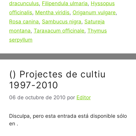
dracunculus
,
Filipendula ulmaria
,
Hyssopus
officinalis
,
Mentha viridis
,
Origanum vulgare
,
Rosa canina
,
Sambucus nigra
,
Satureja
montana
,
Taraxacum officinale
,
Thymus
serpyllum
() Projectes de cultiu
1997-2010
06 de octubre de 2010
por
Editor
Disculpa, pero esta entrada está disponible sólo
en .