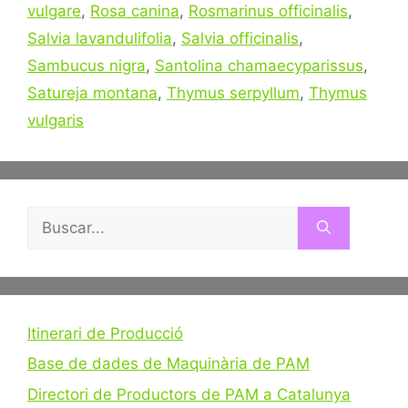
vulgare
,
Rosa canina
,
Rosmarinus officinalis
,
Salvia lavandulifolia
,
Salvia officinalis
,
Sambucus nigra
,
Santolina chamaecyparissus
,
Satureja montana
,
Thymus serpyllum
,
Thymus
vulgaris
Buscar:
Itinerari de Producció
Base de dades de Maquinària de PAM
Directori de Productors de PAM a Catalunya