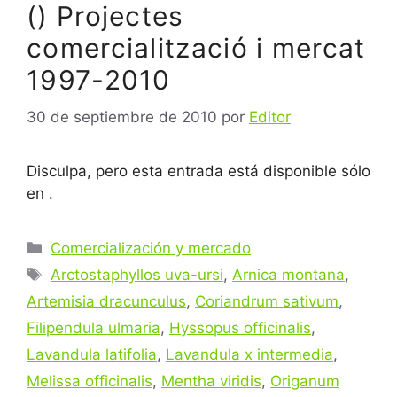
() Projectes
comercialització i mercat
1997-2010
30 de septiembre de 2010
por
Editor
Disculpa, pero esta entrada está disponible sólo
en .
Categorías
Comercialización y mercado
Etiquetas
Arctostaphyllos uva-ursi
,
Arnica montana
,
Artemisia dracunculus
,
Coriandrum sativum
,
Filipendula ulmaria
,
Hyssopus officinalis
,
Lavandula latifolia
,
Lavandula x intermedia
,
Melissa officinalis
,
Mentha viridis
,
Origanum