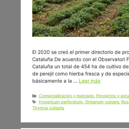
El 2020 se creó el primer directorio de p
Cataluña De acuerdo con el Observatori Fo
Cataluña un total de 454 ha de cultivo de
de perejil como hierba fresca y de espec
básicamente a la …
Leer más
Categorías
Comercialización y mercado
,
Proyectos y est
Etiquetas
Hypericum perforatum
,
Origanum vulgare
,
Rosm
Thymus vulgaris