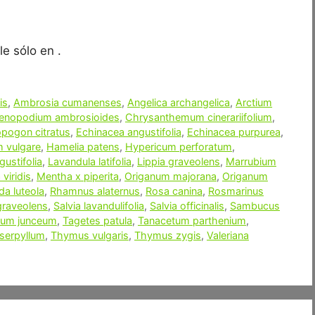
e sólo en .
is
,
Ambrosia cumanenses
,
Angelica archangelica
,
Arctium
enopodium ambrosioides
,
Chrysanthemum cinerariifolium
,
ogon citratus
,
Echinacea angustifolia
,
Echinacea purpurea
,
m vulgare
,
Hamelia patens
,
Hypericum perforatum
,
ustifolia
,
Lavandula latifolia
,
Lippia graveolens
,
Marrubium
viridis
,
Mentha x piperita
,
Origanum majorana
,
Origanum
a luteola
,
Rhamnus alaternus
,
Rosa canina
,
Rosmarinus
graveolens
,
Salvia lavandulifolia
,
Salvia officinalis
,
Sambucus
ium junceum
,
Tagetes patula
,
Tanacetum parthenium
,
serpyllum
,
Thymus vulgaris
,
Thymus zygis
,
Valeriana