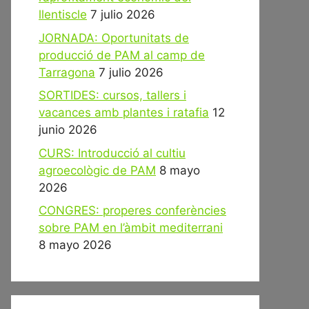
llentiscle
7 julio 2026
JORNADA: Oportunitats de
producció de PAM al camp de
Tarragona
7 julio 2026
SORTIDES: cursos, tallers i
vacances amb plantes i ratafia
12
junio 2026
CURS: Introducció al cultiu
agroecològic de PAM
8 mayo
2026
CONGRES: properes conferències
sobre PAM en l’àmbit mediterrani
8 mayo 2026