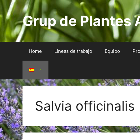
Saltar
al
Grup de Plantes 
contenido
Home
Lineas de trabajo
Equipo
Pro
Salvia officinalis