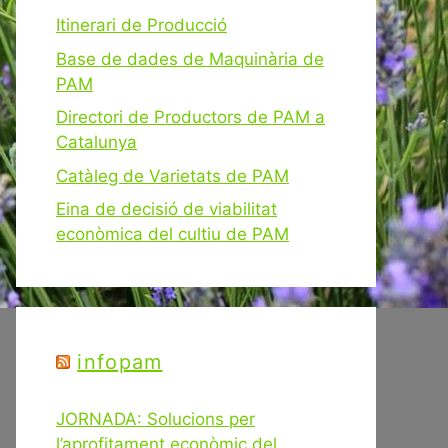
Itinerari de Producció
Base de dades de Maquinària de
PAM
Directori de Productors de PAM a
Catalunya
Catàleg de Varietats de PAM
Eina de decisió de viabilitat
econòmica del cultiu de PAM
infopam
JORNADA: Solucions per
l’aprofitament econòmic del