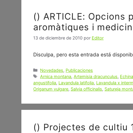
() ARTICLE: Opcions p
aromàtiques i medicin
13 de diciembre de 2010
por
Editor
Disculpa, pero esta entrada está disponibl
Categorías
Novedades
,
Publicaciones
Etiquetas
Arnica montana
,
Artemisia dracunculus
,
Echina
angustifolia
,
Lavandula latifolia
,
Lavandula x inter
Origanum vulgare
,
Salvia officinalis
,
Satureja mont
() Projectes de culti