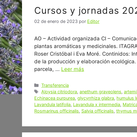
Cursos y jornadas 20
02 de enero de 2023
por
Editor
AO – Actividad organizada CI – Comunicac
plantas aromáticas y medicinales. ITAGRA
Roser Cristóbal i Eva Moré. Continidos: In
de la producción y elaboración ecológica.
parcela, …
Leer más
Categorías
Transferencia
Etiquetas
Aloysia citriodora
,
anethum graveolens
,
artemi
Echinacea purpurea
,
glycyrrhiza glabra
,
humulus l
Lavandula latifolia
,
Lavandula x intermedia
,
Matric
Rosmarinus officinalis
,
Salvia officinalis
,
thymus ma