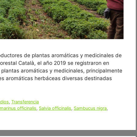
roductores de plantas aromáticas y medicinales de
restal Català, el año 2019 se registraron en
 plantas aromáticas y medicinales, principalmente
ies aromáticas herbáceas diversas destinadas
udios
,
Transferencia
arinus officinalis
,
Salvia officinalis
,
Sambucus nigra
,