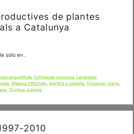
roductives de plantes
als a Catalunya
e sólo en .
cea angustifolia
,
Echinacea purpurea
,
Lavandula
media
,
Melissa officinalis
,
Mentha x piperita
,
Origanum virens
,
ana
,
Thymus vulgaris
u 1997-2010