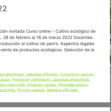
22
ión invitada Curso online – Cultivo ecológico de
. 28 de febrero al 18 de marzo 2022 Docentes:
troducción al cultivo de pam’s. Aspectos legales
 venta de productos ecológicos. Selección de la
sia absinthium
,
calendula officinalis
,
Coriandrum sativum
,
upulus
,
Hypericum perforatum
,
Lavandula angustifolia
,
aria chamomilla
,
Origanum vulgare
,
Pimpinella anisum
,
stichina
,
Thymus vulgaris
,
Valeriana officinalis