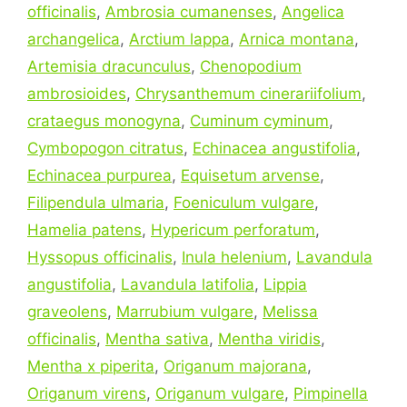
officinalis
,
Ambrosia cumanenses
,
Angelica
archangelica
,
Arctium lappa
,
Arnica montana
,
Artemisia dracunculus
,
Chenopodium
ambrosioides
,
Chrysanthemum cinerariifolium
,
crataegus monogyna
,
Cuminum cyminum
,
Cymbopogon citratus
,
Echinacea angustifolia
,
Echinacea purpurea
,
Equisetum arvense
,
Filipendula ulmaria
,
Foeniculum vulgare
,
Hamelia patens
,
Hypericum perforatum
,
Hyssopus officinalis
,
Inula helenium
,
Lavandula
angustifolia
,
Lavandula latifolia
,
Lippia
graveolens
,
Marrubium vulgare
,
Melissa
officinalis
,
Mentha sativa
,
Mentha viridis
,
Mentha x piperita
,
Origanum majorana
,
Origanum virens
,
Origanum vulgare
,
Pimpinella