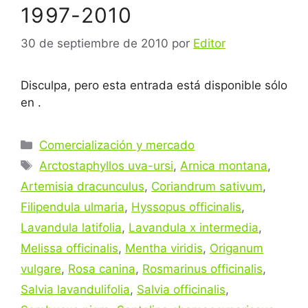
1997-2010
30 de septiembre de 2010
por
Editor
Disculpa, pero esta entrada está disponible sólo
en .
Categorías
Comercialización y mercado
Etiquetas
Arctostaphyllos uva-ursi
,
Arnica montana
,
Artemisia dracunculus
,
Coriandrum sativum
,
Filipendula ulmaria
,
Hyssopus officinalis
,
Lavandula latifolia
,
Lavandula x intermedia
,
Melissa officinalis
,
Mentha viridis
,
Origanum
vulgare
,
Rosa canina
,
Rosmarinus officinalis
,
Salvia lavandulifolia
,
Salvia officinalis
,