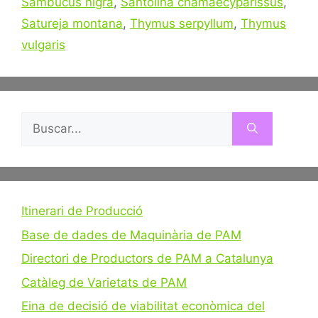
Sambucus nigra
,
Santolina chamaecyparissus
,
Satureja montana
,
Thymus serpyllum
,
Thymus
vulgaris
Buscar:
Itinerari de Producció
Base de dades de Maquinària de PAM
Directori de Productors de PAM a Catalunya
Catàleg de Varietats de PAM
Eina de decisió de viabilitat econòmica del