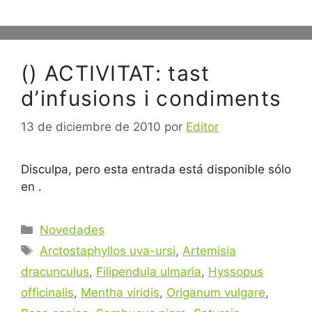
() ACTIVITAT: tast
d’infusions i condiments
13 de diciembre de 2010
por
Editor
Disculpa, pero esta entrada está disponible sólo
en .
Categorías
Novedades
Etiquetas
Arctostaphyllos uva-ursi
,
Artemisia
dracunculus
,
Filipendula ulmaria
,
Hyssopus
officinalis
,
Mentha viridis
,
Origanum vulgare
,