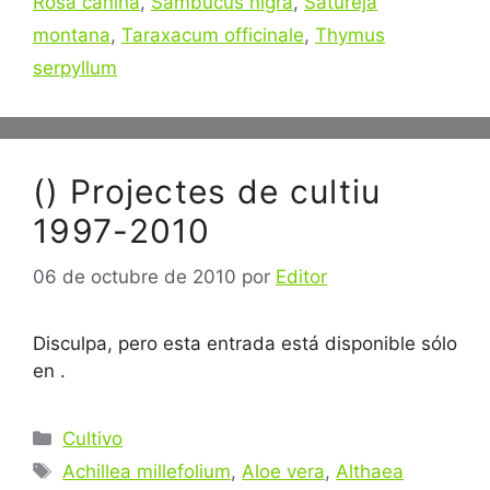
Rosa canina
,
Sambucus nigra
,
Satureja
montana
,
Taraxacum officinale
,
Thymus
serpyllum
() Projectes de cultiu
1997-2010
06 de octubre de 2010
por
Editor
Disculpa, pero esta entrada está disponible sólo
en .
Categorías
Cultivo
Etiquetas
Achillea millefolium
,
Aloe vera
,
Althaea