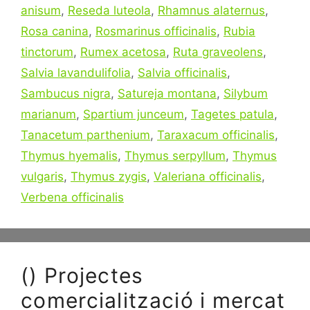
anisum
,
Reseda luteola
,
Rhamnus alaternus
,
Rosa canina
,
Rosmarinus officinalis
,
Rubia
tinctorum
,
Rumex acetosa
,
Ruta graveolens
,
Salvia lavandulifolia
,
Salvia officinalis
,
Sambucus nigra
,
Satureja montana
,
Silybum
marianum
,
Spartium junceum
,
Tagetes patula
,
Tanacetum parthenium
,
Taraxacum officinalis
,
Thymus hyemalis
,
Thymus serpyllum
,
Thymus
vulgaris
,
Thymus zygis
,
Valeriana officinalis
,
Verbena officinalis
() Projectes
comercialització i mercat