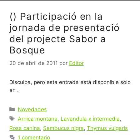
() Participació en la
jornada de presentació
del projecte Sabor a
Bosque
20 de abril de 2011
por
Editor
Disculpa, pero esta entrada está disponible sólo
en .
Categorías
Novedades
Etiquetas
Arnica montana
,
Lavandula x intermedia
,
Rosa canina
,
Sambucus nigra
,
Thymus vulgaris
1 comentario