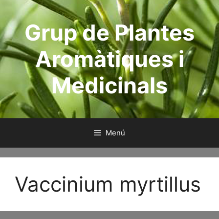
Saltar
al
Grup de Plantes
contenido
Aromàtiques i
Medicinals
Menú
Vaccinium myrtillus