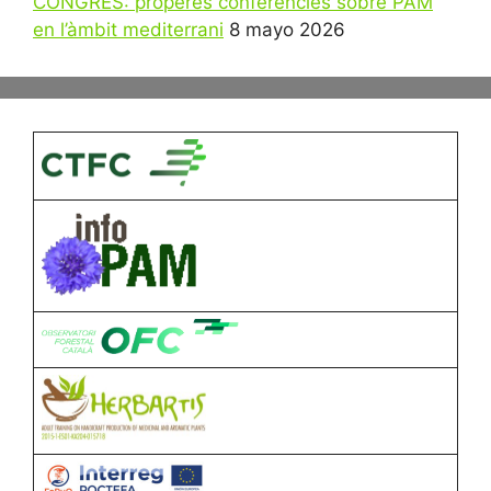
CONGRES: properes conferències sobre PAM
en l’àmbit mediterrani
8 mayo 2026