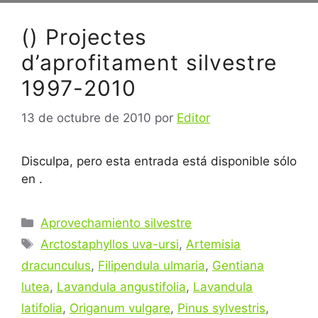
() Projectes
d’aprofitament silvestre
1997-2010
13 de octubre de 2010
por
Editor
Disculpa, pero esta entrada está disponible sólo
en .
Categorías
Aprovechamiento silvestre
Etiquetas
Arctostaphyllos uva-ursi
,
Artemisia
dracunculus
,
Filipendula ulmaria
,
Gentiana
lutea
,
Lavandula angustifolia
,
Lavandula
latifolia
,
Origanum vulgare
,
Pinus sylvestris
,