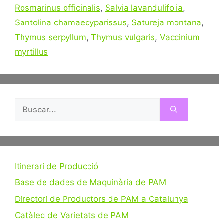
Rosmarinus officinalis
,
Salvia lavandulifolia
,
Santolina chamaecyparissus
,
Satureja montana
,
Thymus serpyllum
,
Thymus vulgaris
,
Vaccinium
myrtillus
Buscar:
Itinerari de Producció
Base de dades de Maquinària de PAM
Directori de Productors de PAM a Catalunya
Catàleg de Varietats de PAM