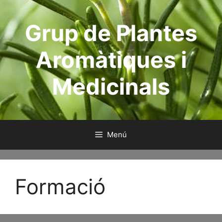
Saltar
al
Grup de Plantes
contenido
Aromàtiques i
Medicinals
Menú
Formació