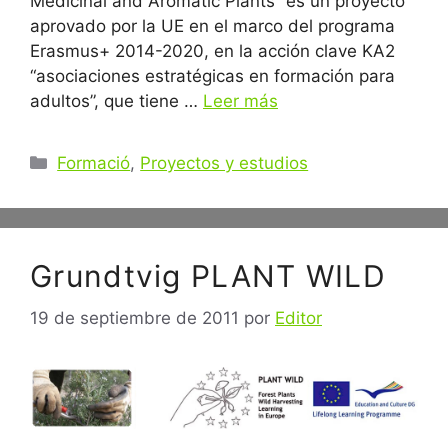
Medicinal and Aromatic Plants” es un proyecto
aprovado por la UE en el marco del programa
Erasmus+ 2014-2020, en la acción clave KA2
“asociaciones estratégicas en formación para
adultos”, que tiene …
Leer más
Categorías
Formació
,
Proyectos y estudios
Grundtvig PLANT WILD
19 de septiembre de 2011
por
Editor