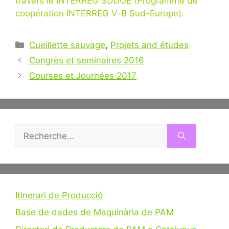
travers le INTERREG SUDOE (Programme de
coopération INTERREG V-B Sud-Europe).
Catégories
Cueillette sauvage
,
Projets and études
Navigation
Congrès et seminaires 2016
des
Courses et Journées 2017
articles
Rechercher :
Itinerari de Producció
Base de dades de Maquinària de PAM