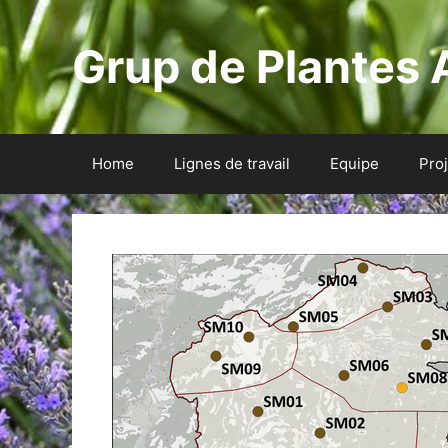
Aller
au
Grup de Plantes 
contenu
Home
Lignes de travail
Equipe
Pro