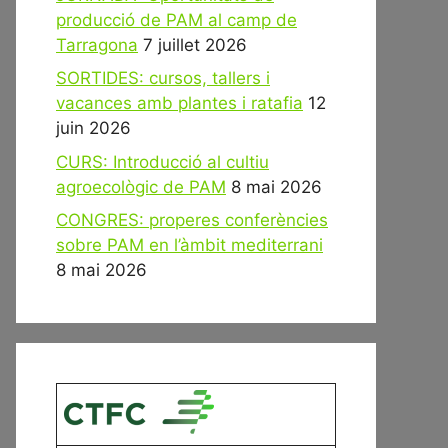
producció de PAM al camp de
Tarragona
7 juillet 2026
SORTIDES: cursos, tallers i
vacances amb plantes i ratafia
12
juin 2026
CURS: Introducció al cultiu
agroecològic de PAM
8 mai 2026
CONGRES: properes conferències
sobre PAM en l’àmbit mediterrani
8 mai 2026