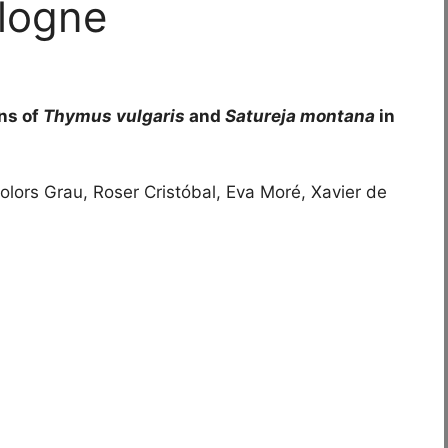
alogne
ns of
Thymus vulgaris
and
Satureja montana
in
Dolors Grau, Roser Cristóbal, Eva Moré, Xavier de