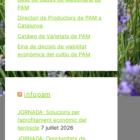
PAM
Directori de Productors de PAM a
Catalunya
Catàleg de Varietats de PAM
Eina de decisió de viabilitat
econòmica del cultiu de PAM
infopam
JORNADA: Solucions per
l’aprofitament econòmic del
llentiscle
7 juillet 2026
JORNADA: Oportunitats de