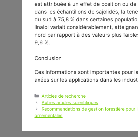
est attribuée à un effet de position ou de
dans les échantillons de sajolidés, la tene
du sud à 75,8 % dans certaines populatio
linalol variait considérablement, atteigna
nord par rapport à des valeurs plus faib
9,6 %.
Conclusion
Ces informations sont importantes pour l
axées sur les applications dans les indus
Catégories
Articles de recherche
Navigation
Autres articles scientifiques
des
Recommandations de gestion forestière pour la
articles
ornementales