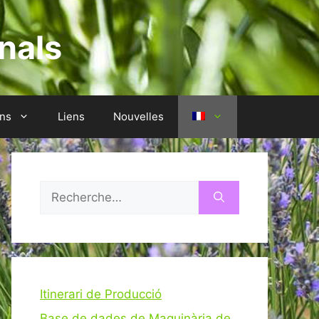
nals
ons
Liens
Nouvelles
Rechercher :
Itinerari de Producció
Base de dades de Maquinària de