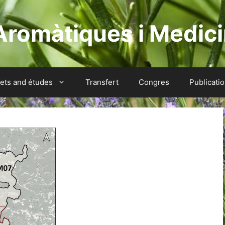
Aromàtiques i Medici
jets and études
Transfert
Congres
Publicati