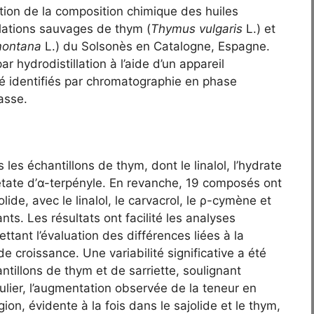
tion de la composition chimique des huiles
ulations sauvages de thym (
Thymus vulgaris
L.) et
montana
L.) du Solsonès en Catalogne, Espagne.
r hydrodistillation à l’aide d’un appareil
té identifiés par chromatographie en phase
asse.
es échantillons de thym, dont le linalol, l’hydrate
cétate d’α-terpényle. En revanche, 19 composés ont
lide, avec le linalol, le carvacrol, le ρ-cymène et
s. Les résultats ont facilité les analyses
ttant l’évaluation des différences liées à la
e croissance. Une variabilité significative a été
tillons de thym et de sarriette, soulignant
culier, l’augmentation observée de la teneur en
ion, évidente à la fois dans le sajolide et le thym,