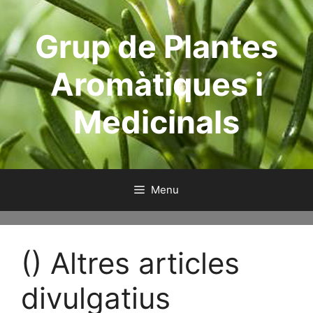
Aller
au
Grup de Plantes
contenu
Aromàtiques i
Medicinals
Menu
() Altres articles
divulgatius