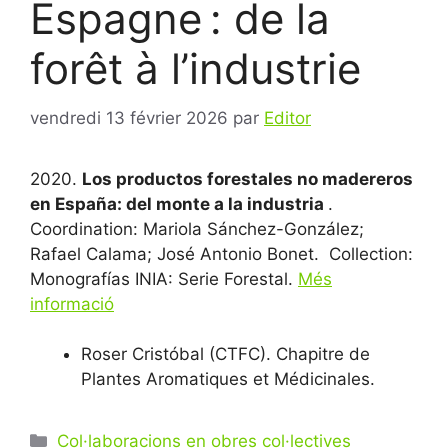
Espagne : de la
forêt à l’industrie
vendredi 13 février 2026
par
Editor
2020.
Los productos forestales no madereros
en España: del monte a la industria
.
Coordination: Mariola Sánchez-González;
Rafael Calama; José Antonio Bonet. Collection:
Monografías INIA: Serie Forestal.
Més
informació
Roser Cristóbal (CTFC). Chapitre de
Plantes Aromatiques et Médicinales.
Catégories
Col·laboracions en obres col·lectives