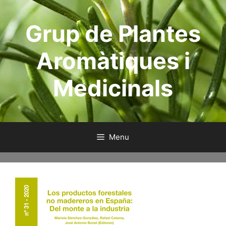
Aller
au
Grup de Plantes
contenu
Aromàtiques i
Medicinals
Menu