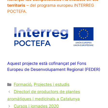
territoris
– del programa europeu INTERREG
POCTEFA.
Aquest projecte està cofinançat pel Fons
Europeu de Desenvolupament Regional (FEDER)
Categories
Formació
,
Projectes i estudis
Post
Directori de productors de plantes
navigation
aromàtiques i medicinals a Catalunya
Cursos i jornades 2020