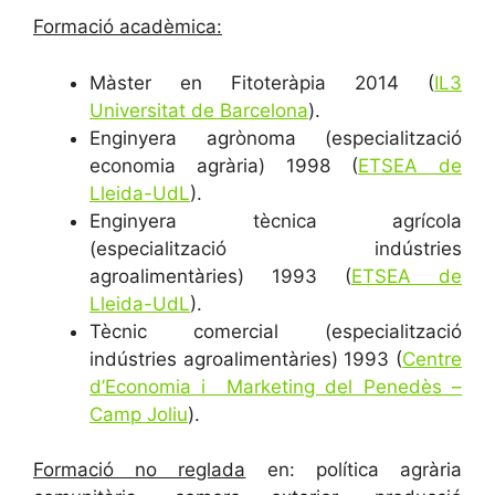
Formació acadèmica:
Màster en Fitoteràpia 2014 (
IL3
Universitat de Barcelona
).
Enginyera agrònoma (especialització
economia agrària) 1998 (
ETSEA de
Lleida-UdL
).
Enginyera tècnica agrícola
(especialització indústries
agroalimentàries) 1993 (
ETSEA de
Lleida-UdL
).
Tècnic comercial (especialització
indústries agroalimentàries) 1993 (
Centre
d’Economia i Marketing del Penedès –
Camp Joliu
).
Formació no reglada
en: política agrària