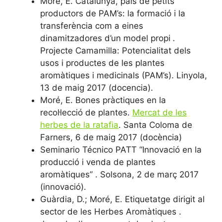
Moré, E. Catalunya, país de petits
productors de PAM’s: la formació i la
transferència com a eines
dinamitzadores d’un model propi
.
Projecte Camamilla: Potencialitat dels
usos i productes de les plantes
aromàtiques i medicinals (PAM’s). Linyola,
13 de maig 2017 (docencia).
Moré, E. Bones pràctiques en la
recol·lecció de plantes.
Mercat de les
herbes de la ratafia
. Santa Coloma de
Farners, 6 de maig 2017 (docència)
Seminario Técnico PATT “Innovació en la
producció i venda de plantes
aromàtiques”
. Solsona, 2 de març 2017
(innovació).
Guàrdia, D.; Moré, E. Etiquetatge dirigit al
sector de les Herbes Aromàtiques .