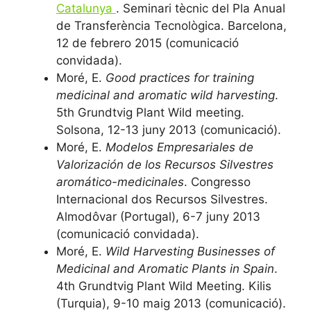
Catalunya
. Seminari tècnic del Pla Anual
de Transferència Tecnològica. Barcelona,
12 de febrero 2015 (comunicació
convidada).
Moré, E.
Good practices for training
medicinal and aromatic wild harvesting
.
5th Grundtvig Plant Wild meeting.
Solsona, 12-13 juny 2013 (comunicació).
Moré, E.
Modelos Empresariales de
Valorización de los Recursos Silvestres
aromático-medicinales
. Congresso
Internacional dos Recursos Silvestres.
Almodôvar (Portugal), 6-7 juny 2013
(comunicació convidada).
Moré, E.
Wild Harvesting Businesses of
Medicinal and Aromatic Plants in Spain
.
4th Grundtvig Plant Wild Meeting. Kilis
(Turquia), 9-10 maig 2013 (comunicació).