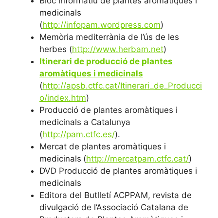
Bloc informatiu de plantes aromàtiques i
medicinals
(
http://infopam.wordpress.com
)
Memòria mediterrània de l’ús de les
herbes (
http://www.herbam.net
)
Itinerari de producció de plantes
aromàtiques i medicinals
(
http://apsb.ctfc.cat/Itinerari_de_Producci
o/index.htm
)
Producció de plantes aromàtiques i
medicinals a Catalunya
(
http://pam.ctfc.es/
).
Mercat de plantes aromàtiques i
medicinals
(
http://mercatpam.ctfc.cat/
)
DVD Producció de plantes aromàtiques i
medicinals
Editora del Butlletí ACPPAM, revista de
divulgació de l’Associació Catalana de