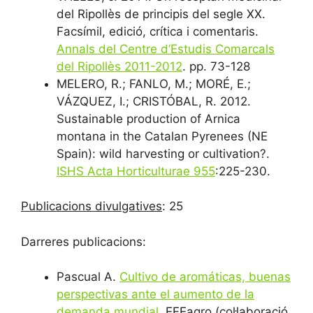
del Ripollès de principis del segle XX.
Facsímil, edició, crítica i comentaris.
Annals del Centre d’Estudis Comarcals
del Ripollès 2011-2012
. pp. 73-128
MELERO, R.; FANLO, M.; MORÉ, E.;
VÁZQUEZ, I.; CRISTÓBAL, R. 2012.
Sustainable production of Arnica
montana in the Catalan Pyrenees (NE
Spain): wild harvesting or cultivation?.
ISHS Acta Horticulturae 955
:225-230.
Publicacions divulgatives
: 25
Darreres publicacions:
Pascual A.
Cultivo de aromáticas, buenas
perspectivas ante el aumento de la
demanda mundial
. EFEagro (col·laboració