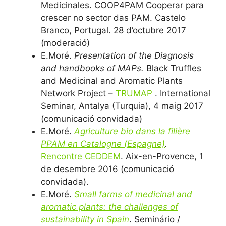
Medicinales. COOP4PAM Cooperar para
crescer no sector das PAM. Castelo
Branco, Portugal. 28 d’octubre 2017
(moderació)
E.Moré.
Presentation of the Diagnosis
and handbooks of MAPs.
Black Truffles
and Medicinal and Aromatic Plants
Network Project –
TRUMAP
. International
Seminar, Antalya (Turquia), 4 maig 2017
(comunicació convidada)
E.Moré.
Agriculture bio dans la filière
PPAM en Catalogne (Espagne)
.
Rencontre CEDDEM
. Aix-en-Provence, 1
de desembre 2016 (comunicació
convidada).
E.Moré.
Small farms of medicinal and
aromatic plants: the challenges of
sustainability in Spain
. Seminário /