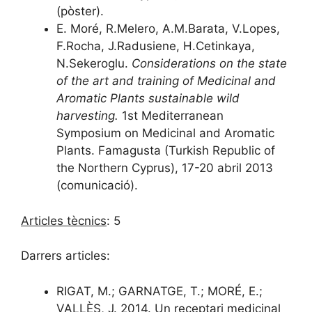
(pòster).
E. Moré, R.Melero, A.M.Barata, V.Lopes,
F.Rocha, J.Radusiene, H.Cetinkaya,
N.Sekeroglu.
Considerations on the state
of the art and training of Medicinal and
Aromatic Plants sustainable wild
harvesting.
1st Mediterranean
Symposium on Medicinal and Aromatic
Plants. Famagusta (Turkish Republic of
the Northern Cyprus), 17-20 abril 2013
(comunicació).
Articles tècnics
: 5
Darrers articles:
RIGAT, M.; GARNATGE, T.; MORÉ, E.;
VALLÈS, J. 2014. Un receptari medicinal