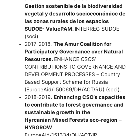
Gestión sostenible de la biodiversidad
vegetal y desarrollo socioeconómioc de
las zonas rurales de los espacios
SUDOE-
ValuePAM.
INTERREG SUDOE
(soci).
2017-2018.
The Amur Coalition for
Participatory Governance over Natural
Resources.
ENHANCE CSOS’
CONTRIBUTIONS TO GOVERNANCE AND
DEVELOPMENT PROCESSES – Country
Based Support Scheme for Russia
(EuropeAid/150069/DH/ACT/RU) (soci).
2018-2019.
Enhancing CSO’s capacities
to contribute to forest governance and
sustainable growth in the
Hyrcanian Mixed Forests eco-region
–
HYRGROW
.
EuropeAid/151334/DH/ACT/IR