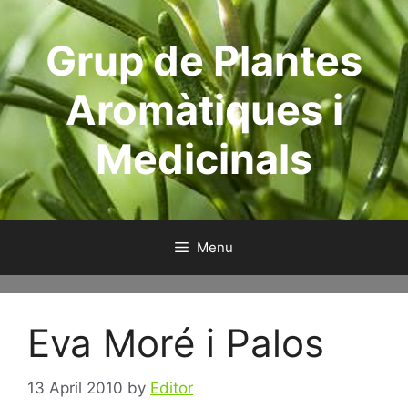
Skip
to
Grup de Plantes
content
Aromàtiques i
Medicinals
Menu
Eva Moré i Palos
13 April 2010
by
Editor