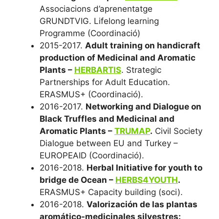
Associacions d’aprenentatge
GRUNDTVIG. Lifelong learning
Programme (Coordinació)
2015-2017.
Adult training on handicraft
production of Medicinal and Aromatic
Plants –
HERBARTIS
. Strategic
Partnerships for Adult Education.
ERASMUS+ (Coordinació).
2016-2017.
Networking and Dialogue on
Black Truffles and Medicinal and
Aromatic Plants –
TRUMAP
.
Civil Society
Dialogue between EU and Turkey –
EUROPEAID (Coordinació).
2016-2018.
Herbal Initiative for youth to
bridge de Ocean –
HERBS4YOUTH
.
ERASMUS+ Capacity building (soci).
2016-2018.
Valorización de las plantas
aromático-medicinales silvestres: