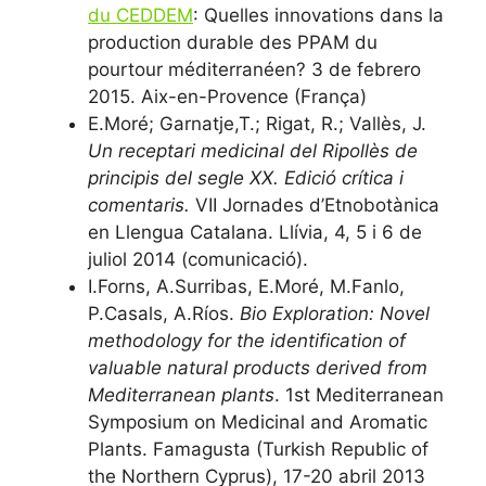
du CEDDEM
: Quelles innovations dans la
production durable des PPAM du
pourtour méditerranéen? 3 de febrero
2015. Aix-en-Provence (França)
E.Moré; Garnatje,T.; Rigat, R.; Vallès, J.
Un receptari medicinal del Ripollès de
principis del segle XX. Edició crítica i
comentaris.
VII Jornades d’Etnobotànica
en Llengua Catalana. Llívia, 4, 5 i 6 de
juliol 2014 (comunicació).
I.Forns, A.Surribas, E.Moré, M.Fanlo,
P.Casals, A.Ríos.
Bio Exploration: Novel
methodology for the identification of
valuable natural products derived from
Mediterranean plants
. 1st Mediterranean
Symposium on Medicinal and Aromatic
Plants. Famagusta (Turkish Republic of
the Northern Cyprus), 17-20 abril 2013