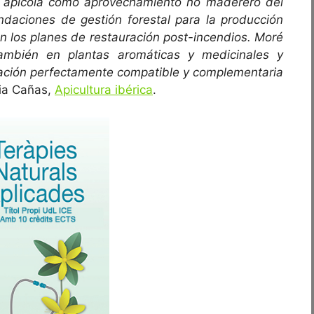
ad apícola como aprovechamiento no maderero del
daciones de gestión forestal para la producción
 en los planes de restauración post-incendios. Moré
también en plantas aromáticas y medicinales y
otación perfectamente compatible y complementaria
via Cañas,
Apicultura ibérica
.