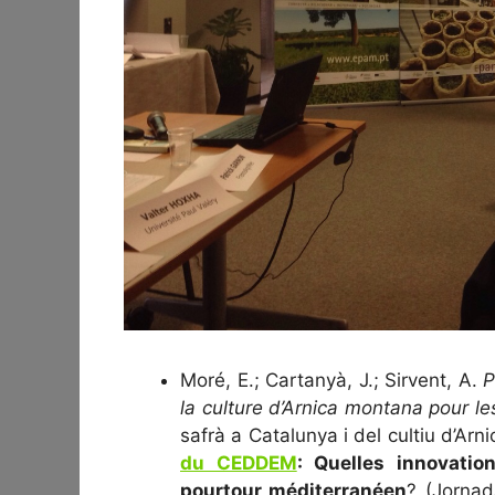
Moré, E.; Cartanyà, J.; Sirvent, A.
P
la culture d’Arnica montana pour l
safrà a Catalunya i del cultiu d’Ar
du CEDDEM
: Quelles innovati
pourtour méditerranéen
? (Jornad