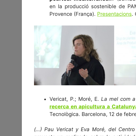
en la producció sostenible de PA
Provence (França).
Presentacions
.
Vericat, P.; Moré, E.
La mel com a 
recerca en apicultura a Cataluny
Tecnològica. Barcelona, 12 de febr
(…) Pau Vericat y Eva Moré, del Centro 