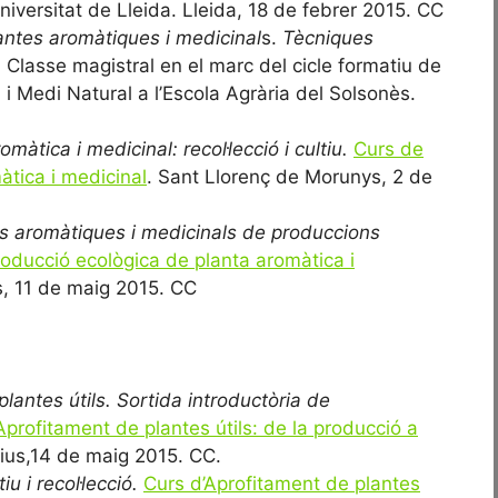
niversitat de Lleida. Lleida, 18 de febrer 2015. CC
lantes aromàtiques i medicinal
s.
Tècniques
. Classe magistral en el marc del cicle formatiu de
 i Medi Natural a l’Escola Agrària del Solsonès.
màtica i medicinal: recol·lecció i cultiu.
Curs de
àtica i medicinal
. Sant Llorenç de Morunys, 2 de
es aromàtiques i medicinals de produccions
oducció ecològica de planta aromàtica i
s, 11 de maig 2015. CC
plantes útils. Sortida introductòria de
Aprofitament de plantes útils: de la producció a
lius,14 de maig 2015. CC.
u i recol·lecció.
Curs d’Aprofitament de plantes