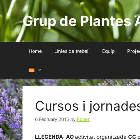
Skip
to
Grup de Plantes 
content
Home
Línies de treball
Equip
Proje
Cursos i jornade
6 February 2015
by
Editor
LLEGENDA: AO
activitat organitzada
CC