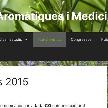
Aromàtiques i Medici
ctes i estudis
Transferència
Congressos
Pub
s 2015
comunicació convidada
CO
comunicació oral