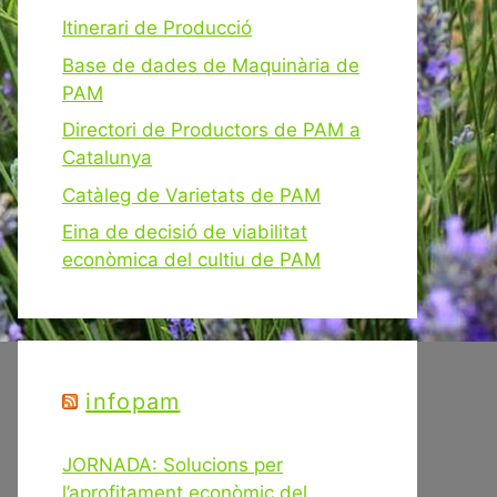
Itinerari de Producció
Base de dades de Maquinària de
PAM
Directori de Productors de PAM a
Catalunya
Catàleg de Varietats de PAM
Eina de decisió de viabilitat
econòmica del cultiu de PAM
infopam
JORNADA: Solucions per
l’aprofitament econòmic del