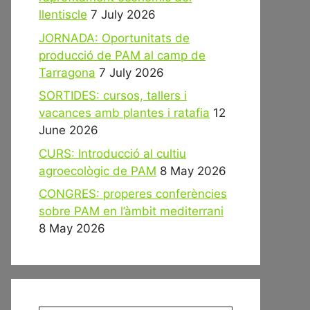
llentiscle
7 July 2026
JORNADA: Oportunitats de
producció de PAM al camp de
Tarragona
7 July 2026
SORTIDES: cursos, tallers i
vacances amb plantes i ratafia
12
June 2026
CURS: Introducció al cultiu
agroecològic de PAM
8 May 2026
CONGRES: properes conferències
sobre PAM en l’àmbit mediterrani
8 May 2026