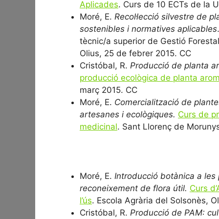
Aplicades
. Curs de 10 ECTs de la U
Moré, E.
Recol·lecció silvestre de p
sostenibles i normatives aplicables
tècnic/a superior de Gestió Forestal
Olius, 25 de febrer 2015. CC
Cristóbal, R.
Producció de planta aro
producció ecològica de planta arom
març 2015. CC
Moré, E.
Comercialització de plant
artesanes i ecològiques.
Curs de pr
medicinal
. Sant Llorenç de Moruny
Moré, E.
Introducció botànica a les 
reconeixement de flora útil.
Curs d’
l’ús
. Escola Agrària del Solsonès, O
Cristóbal, R.
Producció de PAM: culti