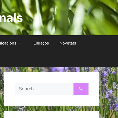
nals
licacions
Enllaços
Novetats
Search
for: