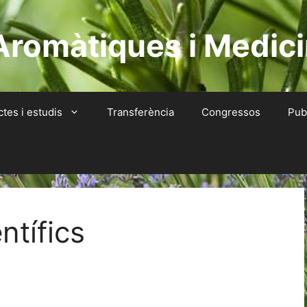
Aromàtiques i Medici
ctes i estudis
Transferència
Congressos
Pub
entífics