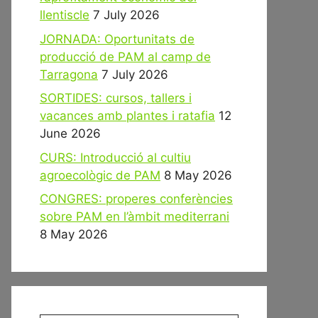
llentiscle
7 July 2026
JORNADA: Oportunitats de
producció de PAM al camp de
Tarragona
7 July 2026
SORTIDES: cursos, tallers i
vacances amb plantes i ratafia
12
June 2026
CURS: Introducció al cultiu
agroecològic de PAM
8 May 2026
CONGRES: properes conferències
sobre PAM en l’àmbit mediterrani
8 May 2026