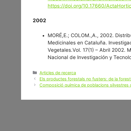
https://doi.org/10.17660/ActaHorti
2002
MORÉ,E.; COLOM.,A., 2002. Distrib
Medicinales en Cataluña. Investiga
Vegetales.Vol. 17(1) – Abril 2002. M
Nacional de Investigación y Tecnolo
Categories
Articles de recerca
Post
Els productes forestals no fusters: de la forest 
navigation
Composició química de poblacions silvestres c