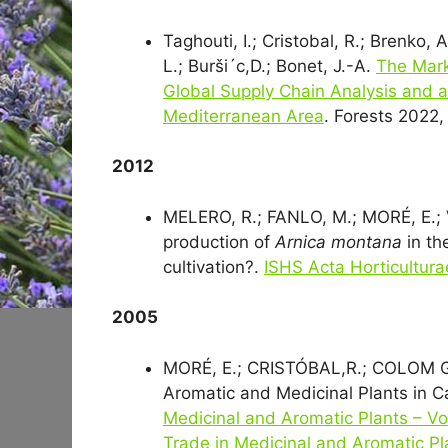
Taghouti, I.; Cristobal, R.; Brenko, 
L.; Burši´c,D.; Bonet, J.-A.
The Mark
Global Supply Chain Analysis and a
Mediterranean Area
. Forests 2022,
2012
MELERO, R.; FANLO, M.; MORÉ, E.; 
production of
Arnica montana
in th
cultivation?.
ISHS Acta Horticultur
2005
MORÉ, E.; CRISTÓBAL,R.; COLOM G
Aromatic and Medicinal Plants in C
Medicinal and Aromatic Plants – Vol
Trade in Medicinal and Aromatic Pl