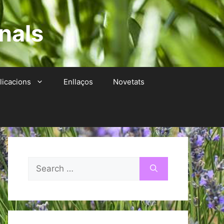
nals
licacions
Enllaços
Novetats
Search
for: