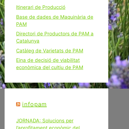
Itinerari de Producció
Base de dades de Maquinària de
PAM
Directori de Productors de PAM a
Catalunya
Catàleg de Varietats de PAM
Eina de decisió de viabilitat
econòmica del cultiu de PAM
infopam
JORNADA: Solucions per
l’aprofitament econòmic del