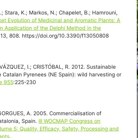
A.; Stara, K.; Markos, N.; Chapelet, B.; Hamrouni,
et Evolution of Medicinal and Aromatic Plants: A
n Application of the Delphi Method in the
 13, 808. https://doi.org/10.3390/f13050808
VÁZQUEZ, I.; CRISTÓBAL, R. 2012. Sustainable
e Catalan Pyrenees (NE Spain): wild harvesting or
ae 955
:225-230
ORGUES, A. 2005. Commercialisation of
atalonia, Spain.
III WOCMAP Congress on
ume 5: Quality, Efficacy, Safety, Processing and
ants
.