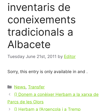
inventaris de
coneixements
tradicionals a
Albacete
Tuesday June 21st, 2011
by
Editor
Sorry, this entry is only available in
and
.
Categories
News
,
Transfer
Post
() Donem a conèixer Herbam a la xarxa de
navigation
Parcs de les Olors
() Herbam a l’Argençola i a Tremp