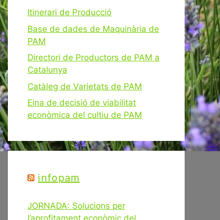
Itinerari de Producció
Base de dades de Maquinària de
PAM
Directori de Productors de PAM a
Catalunya
Catàleg de Varietats de PAM
Eina de decisió de viabilitat
econòmica del cultiu de PAM
infopam
JORNADA: Solucions per
l’aprofitament econòmic del