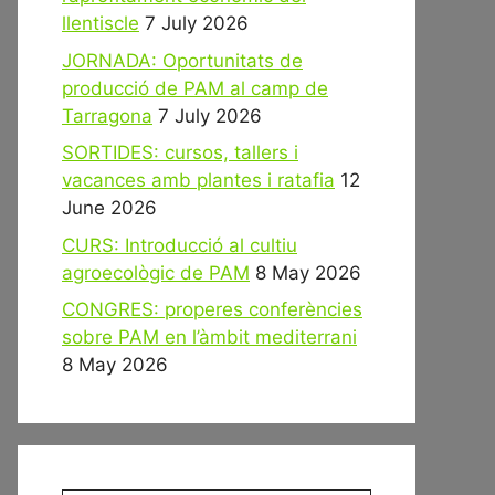
llentiscle
7 July 2026
JORNADA: Oportunitats de
producció de PAM al camp de
Tarragona
7 July 2026
SORTIDES: cursos, tallers i
vacances amb plantes i ratafia
12
June 2026
CURS: Introducció al cultiu
agroecològic de PAM
8 May 2026
CONGRES: properes conferències
sobre PAM en l’àmbit mediterrani
8 May 2026