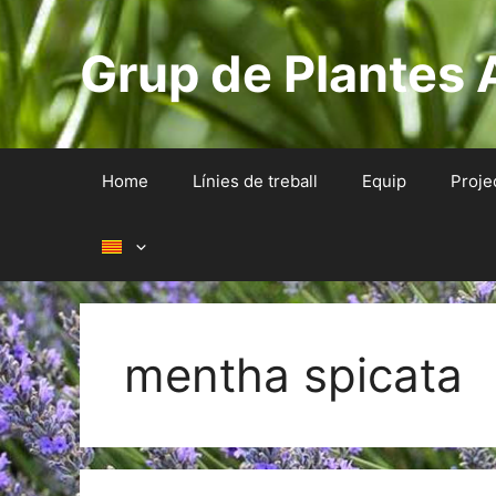
Skip
to
Grup de Plantes 
content
Home
Línies de treball
Equip
Proje
mentha spicata