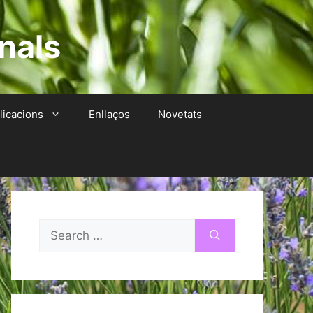
nals
licacions
Enllaços
Novetats
Search
for: