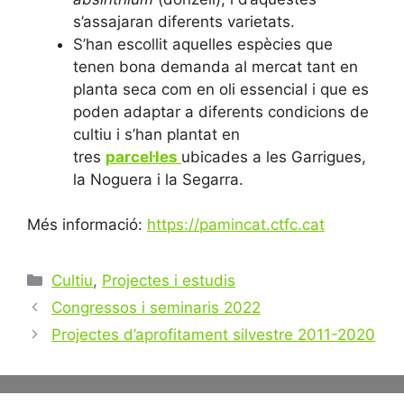
s’assajaran diferents varietats.
S’han escollit aquelles espècies que
tenen bona demanda al mercat tant en
planta seca com en oli essencial i que es
poden adaptar a diferents condicions de
cultiu i s’han plantat en
tres
parcel·les
ubicades a les Garrigues,
la Noguera i la Segarra.
Més informació:
https://pamincat.ctfc.cat
Categories
Cultiu
,
Projectes i estudis
Post
Congressos i seminaris 2022
navigation
Projectes d’aprofitament silvestre 2011-2020