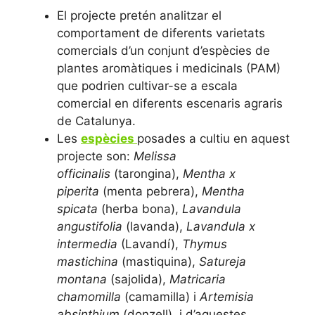
El projecte pretén analitzar el
comportament de diferents varietats
comercials d’un conjunt d’espècies de
plantes aromàtiques i medicinals (PAM)
que podrien cultivar-se a escala
comercial en diferents escenaris agraris
de Catalunya.
Les
espècies
posades a cultiu en aquest
projecte son:
Melissa
officinalis
(tarongina),
Mentha x
piperita
(menta pebrera),
Mentha
spicata
(herba bona),
Lavandula
angustifolia
(lavanda),
Lavandula x
intermedia
(Lavandí),
Thymus
mastichina
(mastiquina),
Satureja
montana
(sajolida),
Matricaria
chamomilla
(camamilla) i
Artemisia
absinthium
(donzell), i d’aquestes