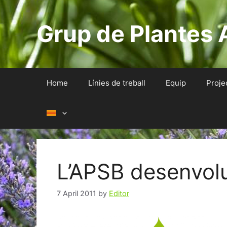
Skip
to
Grup de Plantes 
content
Home
Línies de treball
Equip
Proje
L’APSB desenvo
7 April 2011
by
Editor