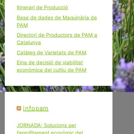
Itinerari de Producció
Base de dades de Maquinària de
PAM
Directori de Productors de PAM a
Catalunya
Catàleg de Varietats de PAM
Eina de decisió de viabilitat
econòmica del cultiu de PAM
infopam
JORNADA: Solucions per
l’aprofitament econòmic del