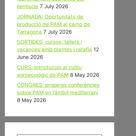
llentiscle
7 July 2026
JORNADA: Oportunitats de
producció de PAM al camp de
Tarragona
7 July 2026
SORTIDES: cursos, tallers i
vacances amb plantes i ratafia
12
June 2026
CURS: Introducció al cultiu
agroecològic de PAM
8 May 2026
CONGRES: properes conferències
sobre PAM en l’àmbit mediterrani
8 May 2026