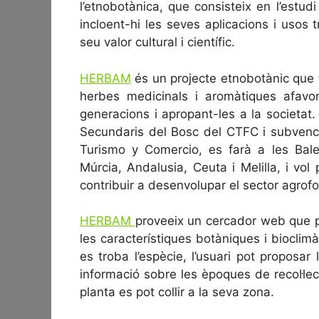
l’etnobotànica, que consisteix en l’estudi
incloent-hi les seves aplicacions i usos 
seu valor cultural i científic.
HERBAM
és un projecte etnobotànic que té
herbes medicinals i aromàtiques afavor
generacions i apropant-les a la societat.
Secundaris del Bosc del CTFC i subvenci
Turismo y Comercio, es farà a les Bale
Múrcia, Andalusia, Ceuta i Melilla, i vo
contribuir a desenvolupar el sector agrofor
HERBAM
proveeix un cercador web que 
les característiques botàniques i bioclimàt
es troba l’espècie, l’usuari pot propos
informació sobre les èpoques de recol·le
planta es pot collir a la seva zona.