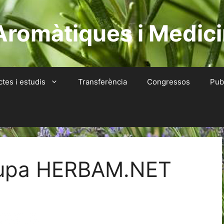
Aromàtiques i Medici
ctes i estudis
Transferència
Congressos
Pub
lupa HERBAM.NET