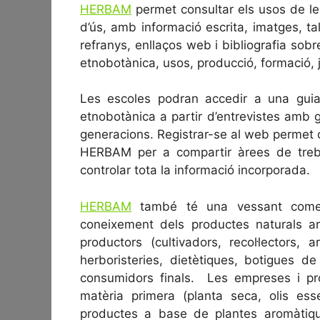
HERBAM
permet consultar els usos de les 
d’ús, amb informació escrita, imatges, ta
refranys, enllaços web i bibliografia sob
etnobotànica, usos, producció, formació, j
Les escoles podran accedir a una guia
etnobotànica a partir d’entrevistes amb g
generacions. Registrar-se al web permet
HERBAM per a compartir àrees de treba
controlar tota la informació incorporada.
HERBAM
també té una vessant comerci
coneixement dels productes naturals ar
productors (cultivadors, recol·lectors, a
herboristeries, dietètiques, botigues de
consumidors finals. Les empreses i pr
matèria primera (planta seca, olis esse
productes a base de plantes aromàtique