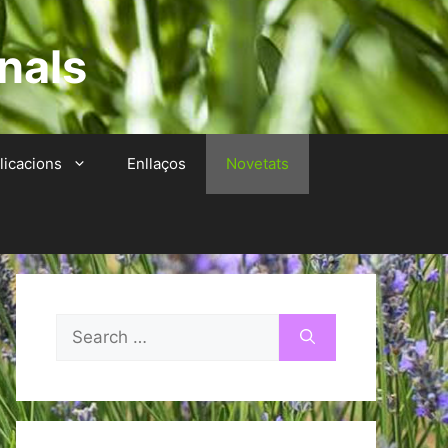
nals
licacions
Enllaços
Novetats
Search
for: