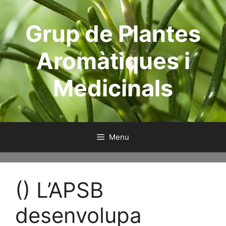
Aller
au
Grup de Plantes
contenu
Aromàtiques i
Medicinals
Menu
() L’APSB
desenvolupa