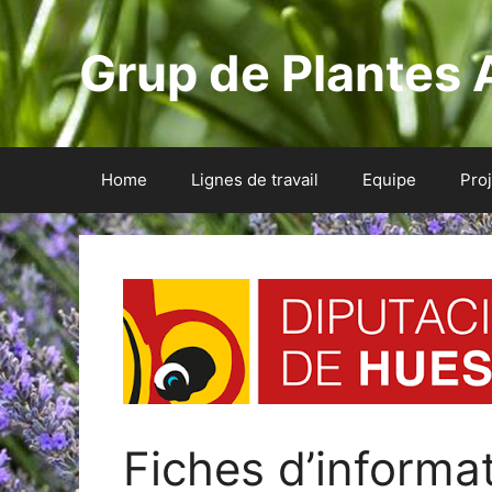
Aller
au
Grup de Plantes 
contenu
Home
Lignes de travail
Equipe
Pro
Fiches d’informat