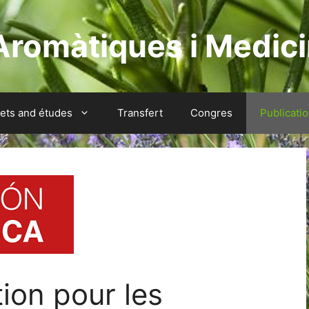
Aromàtiques i Medici
jets and études
Transfert
Congres
Publicati
ion pour les