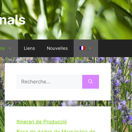
nals
ons
Liens
Nouvelles
Rechercher :
Itinerari de Producció
Base de dades de Maquinària de