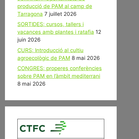
producció de PAM al camp de
Tarragona
7 juillet 2026
SORTIDES: cursos, tallers i
vacances amb plantes i ratafia
12
juin 2026
CURS: Introducció al cultiu
agroecològic de PAM
8 mai 2026
CONGRES: properes conferències
sobre PAM en l’àmbit mediterrani
8 mai 2026