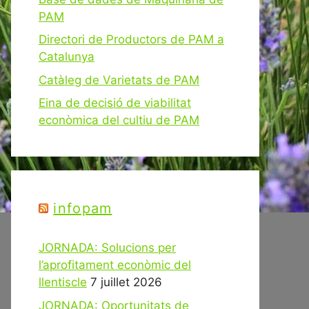
PAM
Directori de Productors de PAM a
Catalunya
Catàleg de Varietats de PAM
Eina de decisió de viabilitat
econòmica del cultiu de PAM
infopam
JORNADA: Solucions per
l’aprofitament econòmic del
llentiscle
7 juillet 2026
JORNADA: Oportunitats de