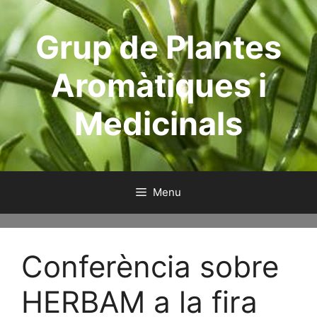
Skip
to
Grup de Plantes
content
Aromàtiques i
Medicinals
Menu
Conferència sobre
HERBAM a la fira