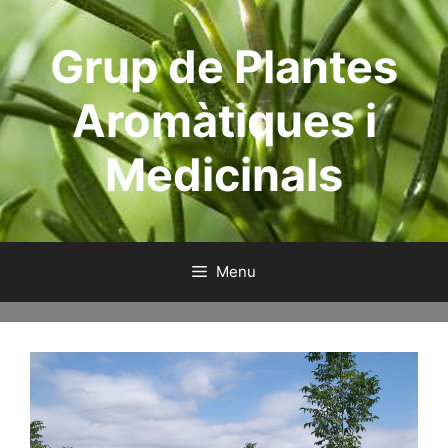
Skip
to
Grup de Plantes
content
Aromàtiques i
Medicinals
Menu