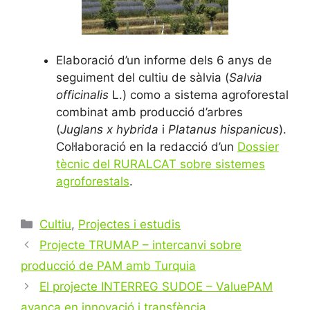
Elaboració d’un informe dels 6 anys de
seguiment del cultiu de sàlvia (
Salvia
officinalis
L.) como a sistema agroforestal
combinat amb producció d’arbres
(
Juglans x hybrida
i
Platanus hispanicus
).
Col·laboració en la redacció d’un
Dossier
tècnic del RURALCAT sobre sistemes
agroforestals
.
Categories
Cultiu
,
Projectes i estudis
Post
Projecte TRUMAP – intercanvi sobre
navigation
producció de PAM amb Turquia
El projecte INTERREG SUDOE – ValuePAM
avança en innovació i transfència